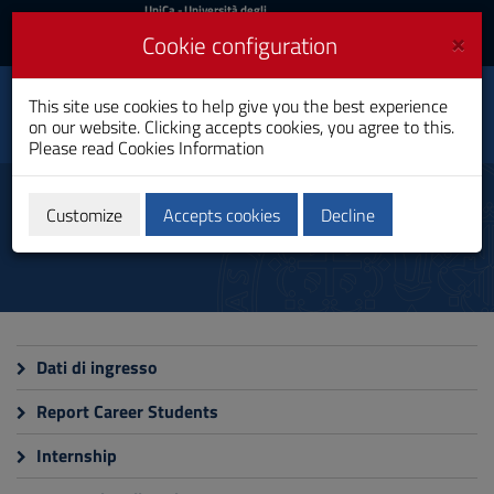
UniCa
UniCa
- Università degli
Studi di Cagliari
and
×
Cookie configuration
UniCA News
Login
Login
This site use cookies to help give you the best experience
Geology
Toggle
on our website. Clicking accepts cookies, you agree to this.
Bachelor's Degree
navigation
Please read
Cookies Information
Skip
to
Monitoring
Content
Customize
Accepts cookies
Decline
Go
to
site
navigation
Go
to
Footer
Dati di ingresso
Report Career Students
Internship