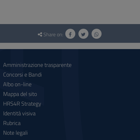
Questionnaire
and
Share on:
social
Amministrazione trasparente
Concorsi e Bandi
Albo on-line
Mappa del sito
HRS4R Strategy
Identità visiva
Rubrica
Note legali