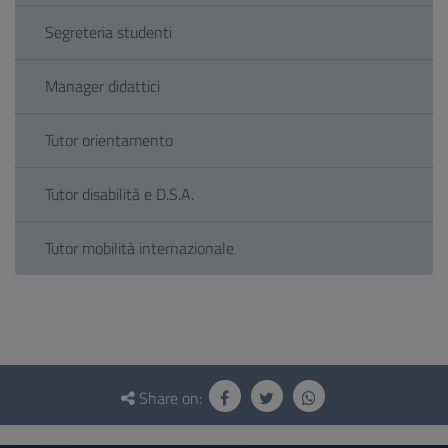
Segreteria studenti
Manager didattici
Tutor orientamento
Tutor disabilità e D.S.A.
Tutor mobilità internazionale
Questionnaire
and
Share on:
social