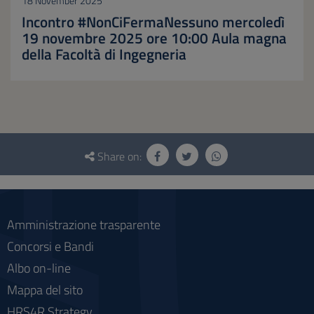
18 November 2025
Incontro #NonCiFermaNessuno mercoledì
19 novembre 2025 ore 10:00 Aula magna
della Facoltà di Ingegneria
Questionnaire
and
Share on:
social
Amministrazione trasparente
Concorsi e Bandi
Albo on-line
Mappa del sito
HRS4R Strategy