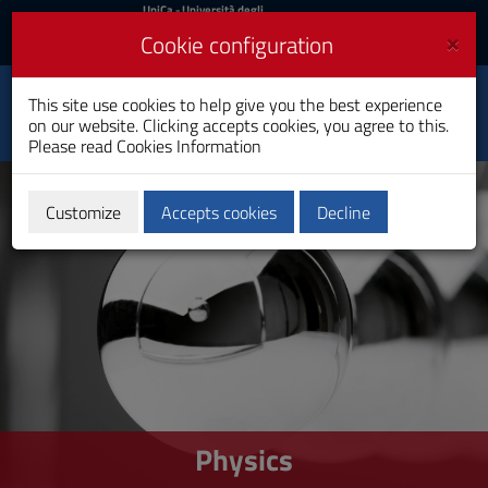
UniCa
UniCa
- Università degli
Studi di Cagliari
and
×
Cookie configuration
UniCA News
Login
Login
This site use cookies to help give you the best experience
Physics
Toggle
on our website. Clicking accepts cookies, you agree to this.
Master's Degree
navigation
Please read
Cookies Information
Skip
to
Content
Customize
Accepts cookies
Decline
Go
to
site
navigation
Go
to
Footer
Physics