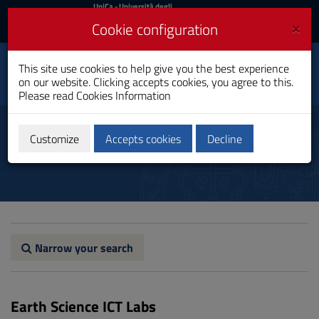
UniCa
UniCa
- Università degli
Studi di Cagliari
and
×
Cookie configuration
UniCA News
Login
Login
This site use cookies to help give you the best experience
Physics
Toggle
on our website. Clicking accepts cookies, you agree to this.
Master's Degree
navigation
Please read
Cookies Information
Skip
to
Laboratori
Content
Customize
Accepts cookies
Decline
Go
to
site
navigation
Go
to
Footer
Narrow your search
Earth Science ICT Labs