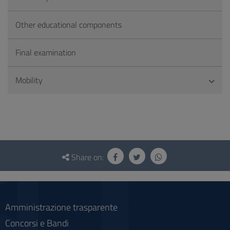
Other educational components
Final examination
Mobility
Questionnaire
and
Share on:
social
Amministrazione trasparente
Concorsi e Bandi