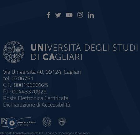
Via Università 40, 09124, Cagliari
tel. 0706751
C.F.: 80019600925
P.I.: 00443370929
Posta Elettronica Certificata
Dichiarazione di Accessibilità
Impostazioni
cookie
Intervento finanziato con risorse FSC - Fondo per lo Sviluppo e la Coesione
Sistema informatico gestionale integrato a supporto della didattica e della ricerca e potenziamento dei servizi online
agli studenti