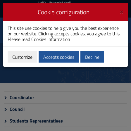
UniCa
UniCa
- Università degli
Studi di Cagliari
and
×
Cookie configuration
UniCA News
Login
Login
This site use cookies to help give you the best experience
Physics
Toggle
on our website. Clicking accepts cookies, you agree to this.
Bachelor's Degree
navigation
Please read
Cookies Information
Skip
to
Organization
Content
Customize
Accepts cookies
Decline
Go
to
site
navigation
Go
to
Footer
Coordinator
Council
Students Representatives