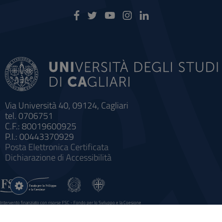
Via Università 40, 09124, Cagliari
tel. 0706751
C.F.: 80019600925
P.I.: 00443370929
Posta Elettronica Certificata
Dichiarazione di Accessibilità
Impostazioni
cookie
Intervento finanziato con risorse FSC - Fondo per lo Sviluppo e la Coesione
Sistema informatico gestionale integrato a supporto della didattica e della ricerca e potenziamento dei servizi online
agli studenti