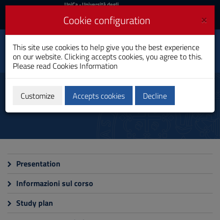
UniCa
UniCa
- Università degli
Studi di Cagliari
and
×
Cookie configuration
UniCA News
Login
Login
Food and Nutrition
This site use cookies to help give you the best experience
Toggle
Sciences
on our website. Clicking accepts cookies, you agree to this.
navigation
Master's Degree
Please read
Cookies Information
Skip
to
Programme
Content
Customize
Accepts cookies
Decline
Go
to
site
navigation
Go
to
Footer
Presentation
Informazioni sul corso
Study plan