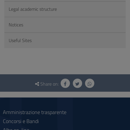
Legal academic structure
Notices
Useful Sites
Questionnaire
and
Share on:
social
Amministrazione trasparente
Concorsi e Bandi