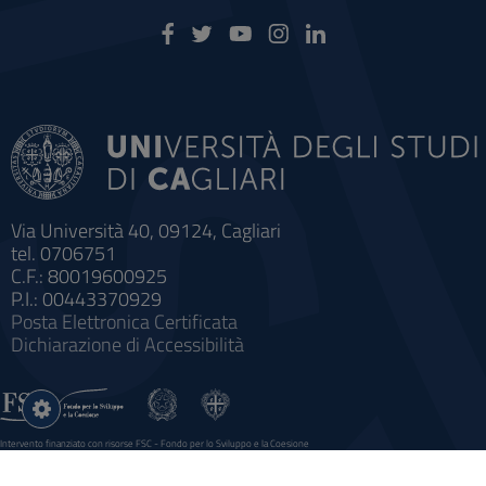
Via Università 40, 09124, Cagliari
tel. 0706751
C.F.: 80019600925
P.I.: 00443370929
Posta Elettronica Certificata
Dichiarazione di Accessibilità
Impostazioni
cookie
Intervento finanziato con risorse FSC - Fondo per lo Sviluppo e la Coesione
Sistema informatico gestionale integrato a supporto della didattica e della ricerca e potenziamento dei servizi online
agli studenti