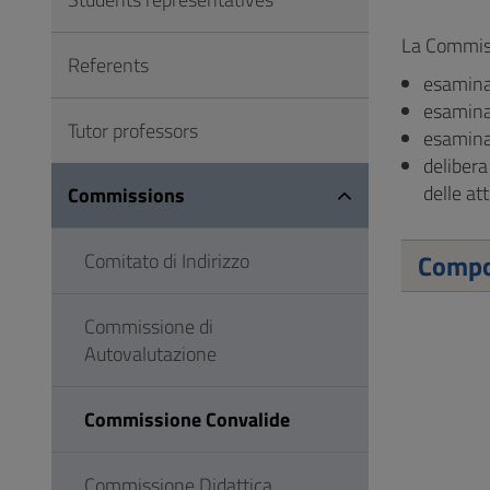
to
Footer
La Commis
Referents
esamina
esamina 
Tutor professors
esamina 
delibera
delle att
Commissions
Comitato di Indirizzo
Compo
Commissione di
Autovalutazione
Commissione Convalide
Commissione Didattica