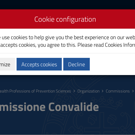
Cookie configuration
ns of Prevention
e use cookies to help give you the best experience on our web
 accepts cookies, you agree to this. Please read
Cookies Info
mize
Accepts cookies
Decline
hing
Calendars and Timetable
Quality
ealth Professions of Prevention Sciences
Organization
Commissions
issione Convalide