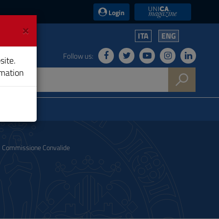
UniCA News
Login
×
ITA
ENG
Follow us:
site.
rmation
Commissione Convalide