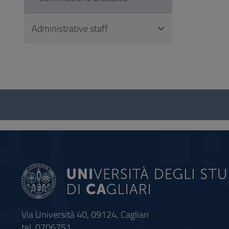
Administrative staff
Questionnaire
and
social
Via Università 40, 09124, Cagliari
tel. 0706751