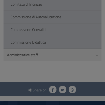
Comitato di Indirizzo
Commissione di Autovalutazione
Commissione Convalide
Commissione Didattica
Administrative staff
Questionnaire
and
Share on:
social