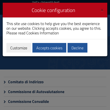
UniCa
UniCa
- Università degli
Studi di Cagliari
and
×
Cookie configuration
UniCA News
Login
Login
This site use cookies to help give you the best experience
Physiotherapy
Toggle
on our website. Clicking accepts cookies, you agree to this.
Bachelor's Degree
navigation
Please read
Cookies Information
Skip
to
Commissions
Content
Customize
Accepts cookies
Decline
Go
to
site
navigation
Go
to
Footer
Comitato di Indirizzo
Commissione di Autovalutazione
Commissione Convalide