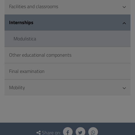
Facilities and classrooms
Internships
Modulistica
Other educational components
Final examination
Mobility
Questionnaire
and
Share on: