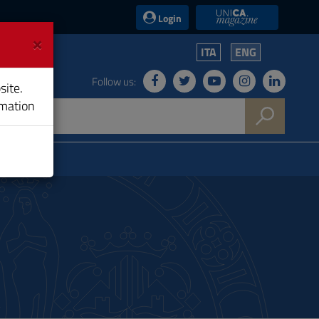
UniCA News
Login
×
ITA
ENG
Follow us:
site.
rmation