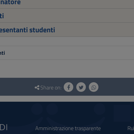
inatore
ti
sentanti studenti
ti
Share on:
Amministrazione trasparente
Ru