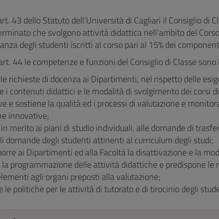
rt. 43 dello Statuto dell’Università di Cagliari il Consiglio di 
minato che svolgono attività didattica nell’ambito del Corso 
nza degli studenti iscritti al corso pari al 15% dei componenti
’art. 44 le competenze e funzioni del Consiglio di Classe sono 
le richieste di docenza ai Dipartimenti, nel rispetto delle esi
ce i contenuti didattici e le modalità di svolgimento dei corsi 
 e sostiene la qualità ed i processi di valutazione e monitora
he innovative;
 in merito ai piani di studio individuali, alle domande di trasf
i domande degli studenti attinenti al curriculum degli studi;
orre ai Dipartimenti ed alla Facoltà la disattivazione e la modi
la programmazione delle attività didattiche e predispone le rel
elementi agli organi preposti alla valutazione;
 le politiche per le attività di tutorato e di tirocinio degli stude