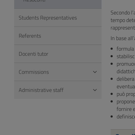
to
Footer
Secondo l’a
Students Representatives
tempo deter
rappresenta
Referents
In base all
formula 
Docenti tutor
stabilis
promuove
didattic
Commissions
delibera
eventual
Administrative staff
può prop
propone 
fornire 
definisce