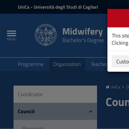
UniCa
UniCa
- Università degli Studi di Cagliari
and
Login
Midwifery
Toggle
This sit
Bachelor's Degree
MENU
navigation
Clicking
Submenu
Custo
Programme
Organization
Teachers
Teac
Skip
to
UniCa
O
Content
Coordinator
Go
Coun
to
site
Council
navigation
Go
Resoconti