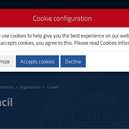
Cookie configuration
e use cookies to help give you the best experience on our web
 accepts cookies, you agree to this. Please read
Cookies Info
mize
Accepts cookies
Decline
hing
Calendars and Timetable
Quality
stetricia
Organization
Council
cil