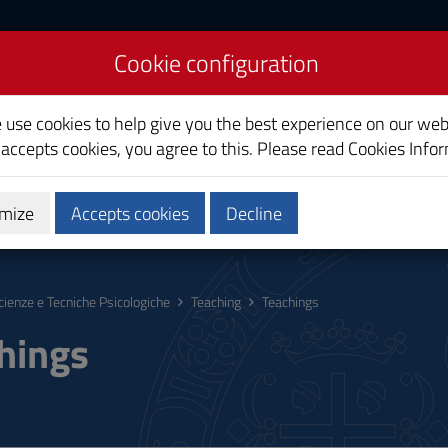
Cookie configuration
iences
e use cookies to help give you the best experience on our web
 accepts cookies, you agree to this. Please read
Cookies Info
mize
Accepts cookies
Decline
hing
Calendars and Timetable
Quality
cienze e Tecniche Psicologiche
Teaching
Teachings
hings