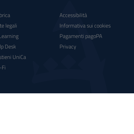
brica
Accessibilità
e legali
Informativa sui cookies
Learning
Pagamenti pagoPA
lp Desk
Privacy
stieni UniCa
-Fi