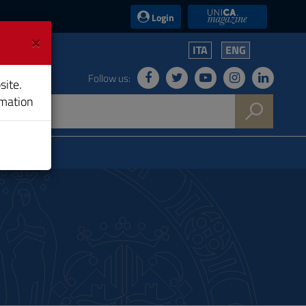
UniCA News
Login
×
ITA
ENG
Follow us:
site.
rmation