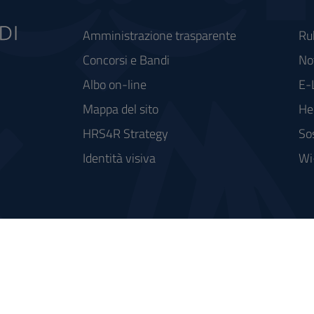
Amministrazione trasparente
Ru
Concorsi e Bandi
Not
Albo on-line
E-
Mappa del sito
He
HRS4R Strategy
So
Identità visiva
Wi
rse FSC - Fondo per lo Sviluppo e la Coesione
integrato a supporto della didattica e della ricerca e potenziamento dei servizi online agli studenti