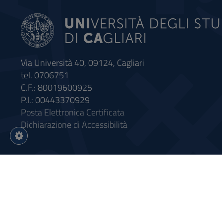
Via Università 40, 09124, Cagliari
tel. 0706751
C.F.: 80019600925
P.I.: 00443370929
Posta Elettronica Certificata
Dichiarazione di Accessibilità
Impostazioni
cookie
Intervento finanziato con riso
Sistema informatico gestionale 