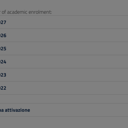
ar of academic enrolment:
027
026
025
024
023
022
a attivazione