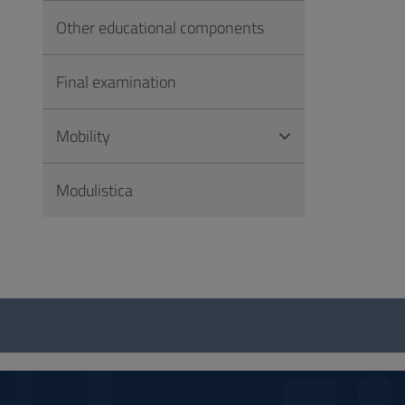
Other educational components
Final examination
Mobility
Modulistica
Questionnaire
and
social