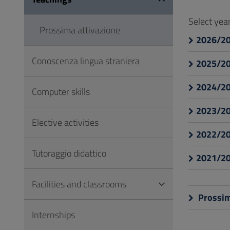
to
Footer
Select ye
Prossima attivazione
2026/2
Conoscenza lingua straniera
2025/2
2024/2
Computer skills
2023/2
Elective activities
2022/2
Tutoraggio didattico
2021/2
Facilities and classrooms
Prossim
Internships