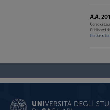
A.A. 20
Corso di Lau
Published d
Percorso f
Questionnaire
and
social