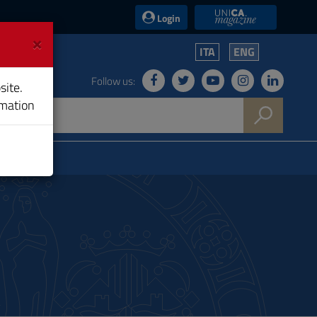
UniCA News
Login
×
ITA
ENG
Follow us:
site.
rmation