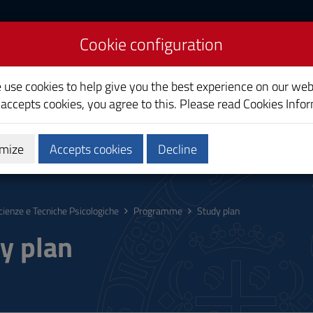
Cookie configuration
iences
e use cookies to help give you the best experience on our web
 accepts cookies, you agree to this. Please read
Cookies Info
mize
Accepts cookies
Decline
hing
Calendars and Timetable
Quality
cienze e Tecniche Psicologiche
Programme
Study plan
y plan