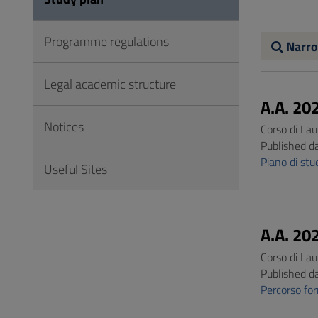
to
Footer
Programme regulations
Narro
Legal academic structure
A.A. 20
Notices
Corso di Lau
Published d
Piano di st
Useful Sites
A.A. 20
Corso di Lau
Published d
Percorso f