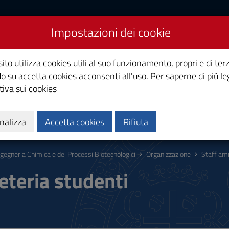
Impostazioni dei cookie
ca e dei Processi
ito utilizza cookies utili al suo funzionamento, propri e di terz
o su accetta cookies acconsenti all'uso. Per saperne di più le
iva sui cookies
Calendari e orari
Qualità e miglioramento
nalizza
Accetta cookies
Rifiuta
ngegneria Chimica e dei Processi Biotecnologici
Organizzazione
Staff am
eteria studenti