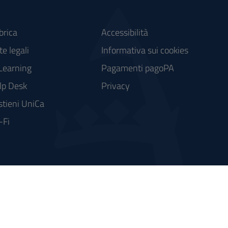
brica
Accessibilità
e legali
Informativa sui cookies
Learning
Pagamenti pagoPA
lp Desk
Privacy
stieni UniCa
-Fi