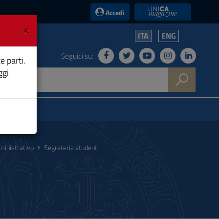
UniCA News
Accedi
×
ITA
ENG
Seguici su:
e parti.
ggi
ministrativo
Segreteria studenti