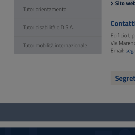
Sito web
Tutor orientamento
Contatt
Tutor disabilità e D.S.A.
Edificio I, 
Via Mareng
Tutor mobilità internazionale
Email:
seg
Segret
Questionario
e
social