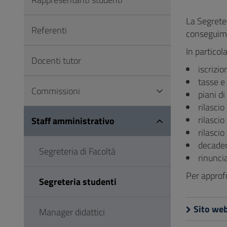
Vai
al
La Segreter
Referenti
Footer
conseguime
In particol
Docenti tutor
iscrizi
tasse e 
Commissioni
piani di
rilascio 
rilascio 
Staff amministrativo
rilascio
decadenz
Segreteria di Facoltà
rinuncia
Per approfo
Segreteria studenti
Sito web
Manager didattici