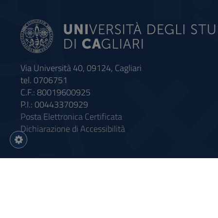
Via Università 40, 09124, Cagliari
tel. 0706751
C.F.: 80019600925
P.I.: 00443370929
Posta Elettronica Certificata
Dichiarazione di Accessibilità
Impostazioni
cookie
Intervento finanziato con riso
Sistema informatico gestionale 