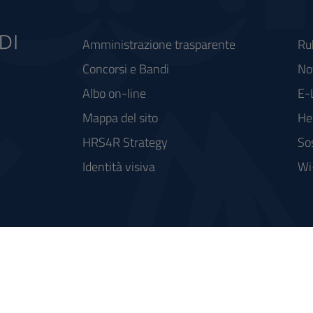
Amministrazione trasparente
Ru
Concorsi e Bandi
Not
Albo on-line
E-
Mappa del sito
He
HRS4R Strategy
So
Identità visiva
Wi
rse FSC - Fondo per lo Sviluppo e la Coesione
integrato a supporto della didattica e della ricerca e potenziamento dei servizi online agli studenti