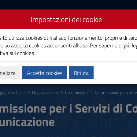
Impostazioni dei cookie
ito utilizza cookies utili al suo funzionamento, propri e di terz
o su accetta cookies acconsenti all'uso. Per saperne di più le
iva sui cookies
Calendari e orari
Qualità e miglioramento
nalizza
Accetta cookies
Rifiuta
ngegneria Civile
Organizzazione
Commissioni
Commissione per i Servi
issione per i Servizi di Co
nicazione