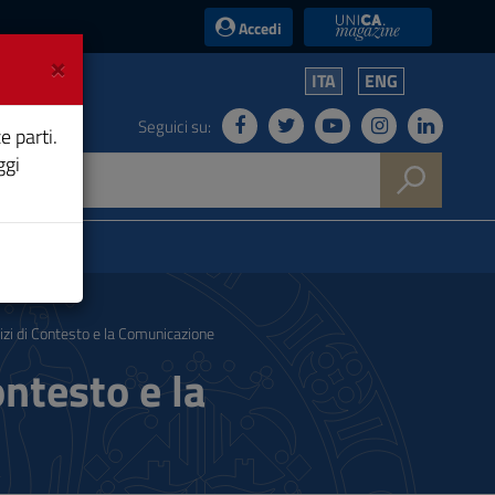
UniCA News
Accedi
×
ITA
ENG
Seguici su:
e parti.
ggi
zi di Contesto e la Comunicazione
ntesto e la