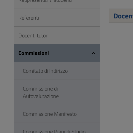
Vai
al
Docen
Referenti
Footer
Docenti tutor
Commissioni
Comitato di Indirizzo
Commissione di
Autovalutazione
Commissione Manifesto
Commissione Piani di Studio