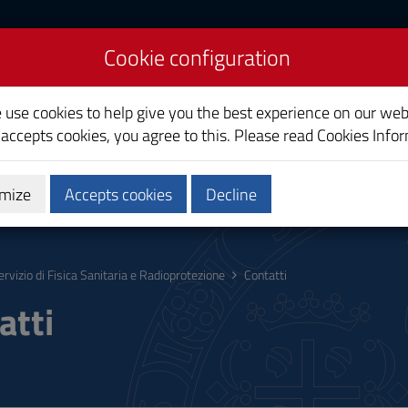
Cookie configuration
 Sanitaria e
e use cookies to help give you the best experience on our web
 accepts cookies, you agree to this. Please read
Cookies Info
mize
Accepts cookies
Decline
ervizio di Fisica Sanitaria e Radioprotezione
Contatti
atti