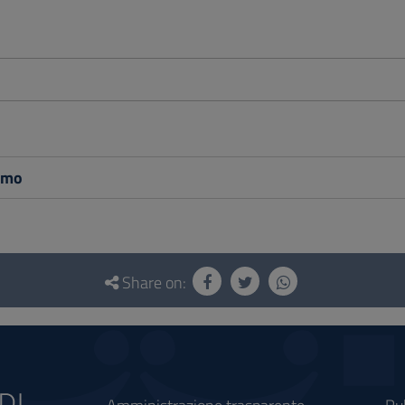
amo
Share on: