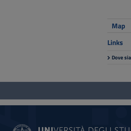
Map
Links
Dove si
Questionnaire
and
social