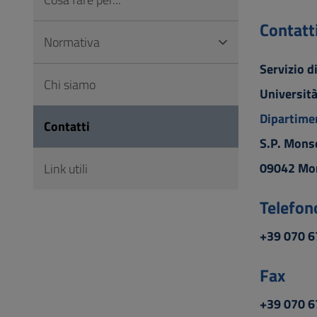
to
Footer
Contatt
Normativa
Servizio d
Chi siamo
Università
Dipartimen
Contatti
S.P. Mons
09042 Mon
Link utili
Telefon
+39 070 
Fax
+39 070 