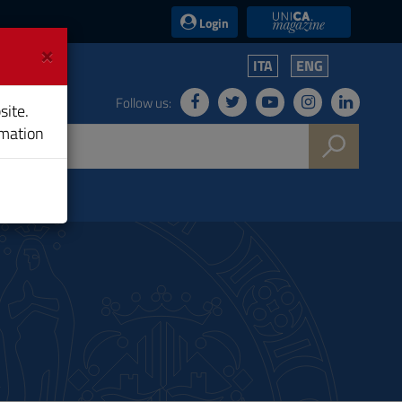
UniCA News
Login
×
ITA
ENG
Follow us:
site.
rmation