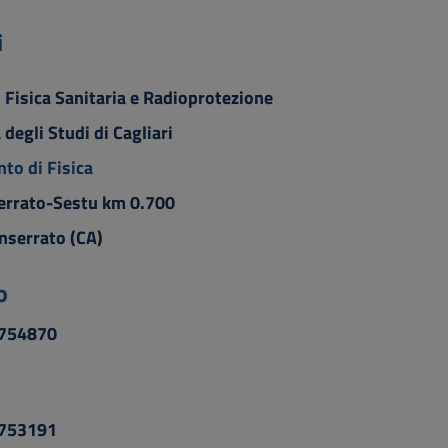
i
i Fisica Sanitaria e Radioprotezione
 degli Studi di Cagliari
to di Fisica
errato-Sestu km 0.700
serrato (CA)
o
6754870
6753191