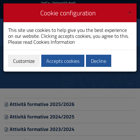
UniCa
UniCa
- Università degli
Studi di Cagliari
and
×
Cookie configuration
UniCA News
Login
Login
Philological and Literary,
This site use cookies to help give you the best experience
Historical and Cultural
Toggle
on our website. Clicking accepts cookies, you agree to this.
Studies
navigation
Please read
Cookies Information
PhD Programme
Skip
to
Training activities
Content
Customize
Accepts cookies
Decline
Go
to
site
navigation
Go
to
Footer
Attività formative 2025/2026
Attività formative 2024/2025
Attività formative 2023/2024