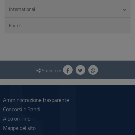
International
Forms
Questionnaire
and
Share on:
social
Amministrazione trasparente
Concorsi e Bandi
Albo on-line
Mappa del sito