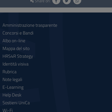
and
Share on:
social
Amministrazione trasparente
Concorsi e Bandi
Albo on-line
Mappa del sito
HRS4R Strategy
Identità visiva
Rubrica
Note legali
E-Learning
Help Desk
Sostieni UniCa
Wi-Fi