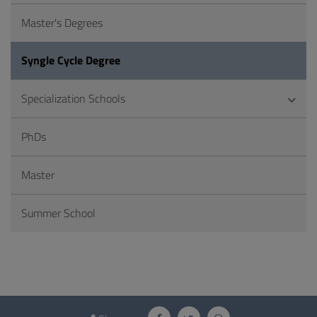
Master's Degrees
Syngle Cycle Degree
Specialization Schools
PhDs
Master
Summer School
Questionnaire