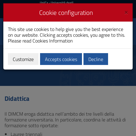
UniCa
UniCa
- Università degli
Studi di Cagliari
and
×
Cookie configuration
UniCA News
Login
Login
Department of
This site use cookies to help give you the best experience
Mechanical, Chemical
Toggle
on our website. Clicking accepts cookies, you agree to this.
and Materials
navigation
Engineering
Please read
Cookies Information
Skip
to
Education
Content
Customize
Accepts cookies
Decline
Go
to
site
navigation
Go
to
Didattica
Footer
Il DIMCM eroga didattica nell’ambito dei tre livelli della
formazione universitaria. In particolare, coordina le attività di
formazione sotto riportate:
Lauree triennali