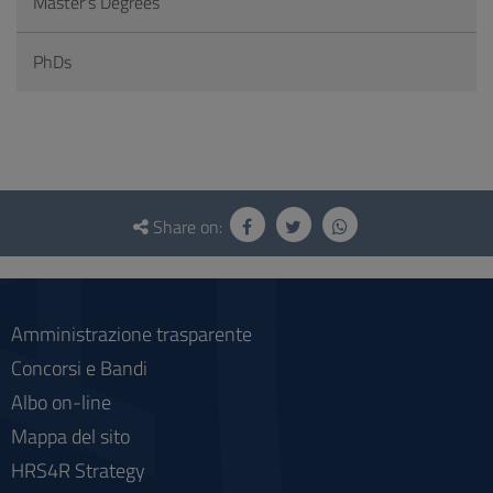
Master's Degrees
PhDs
Questionnaire
and
Share on:
social
Amministrazione trasparente
Concorsi e Bandi
Albo on-line
Mappa del sito
HRS4R Strategy