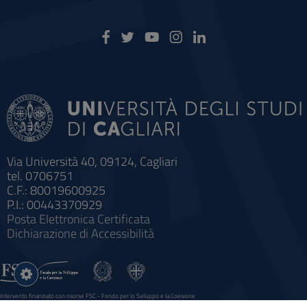
Via Università 40, 09124, Cagliari
tel. 0706751
C.F.: 80019600925
P.I.: 00443370929
Posta Elettronica Certificata
Dichiarazione di Accessibilità
Impostazioni
cookie
Intervento finanziato con risorse FSC - Fondo per lo Sviluppo e la Coesione
Sistema informatico gestionale integrato a supporto della didattica e della ricerca e potenziamento dei servizi online