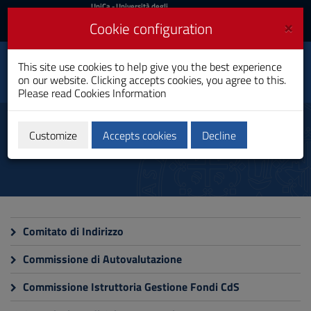
UniCa
UniCa
- Università degli
Studi di Cagliari
and
×
Cookie configuration
UniCA News
Login
Login
Chemical Engineering
This site use cookies to help give you the best experience
for Innovation and
Toggle
on our website. Clicking accepts cookies, you agree to this.
Process Sustainability
navigation
Please read
Cookies Information
Bachelor's Degree
Skip
to
Commissions
Content
Customize
Accepts cookies
Decline
Go
to
site
navigation
Go
to
Footer
Comitato di Indirizzo
Commissione di Autovalutazione
Commissione Istruttoria Gestione Fondi CdS