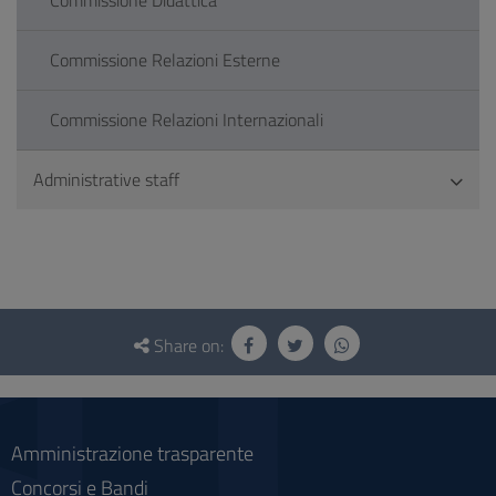
Commissione Didattica
Commissione Relazioni Esterne
Commissione Relazioni Internazionali
Administrative staff
Questionnaire
and
Share on:
social
Amministrazione trasparente
Concorsi e Bandi