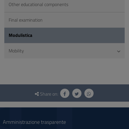
Other educational components
Final examination
Modulistica
Mobility
Questionnaire
and
Share on:
social
Amministrazione trasparente