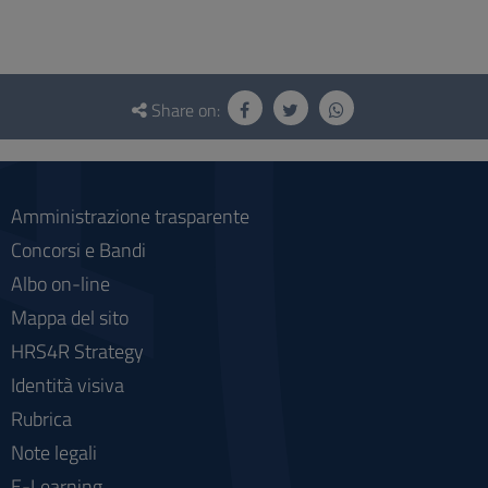
Questionnaire
and
Share on:
social
Amministrazione trasparente
Concorsi e Bandi
Albo on-line
Mappa del sito
HRS4R Strategy
Identità visiva
Rubrica
Note legali
E-Learning