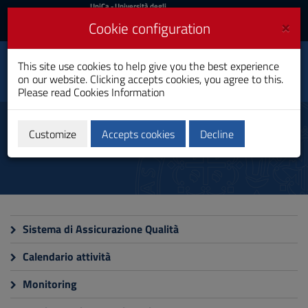
UniCa
UniCa
- Università degli
Studi di Cagliari
and
×
Cookie configuration
UniCA News
Login
Login
This site use cookies to help give you the best experience
Neuropsychobiology
Toggle
on our website. Clicking accepts cookies, you agree to this.
Master's Degree
navigation
Please read
Cookies Information
Skip
to
Quality
Content
Customize
Accepts cookies
Decline
Go
to
site
navigation
Go
to
Footer
Sistema di Assicurazione Qualità
Calendario attività
Monitoring