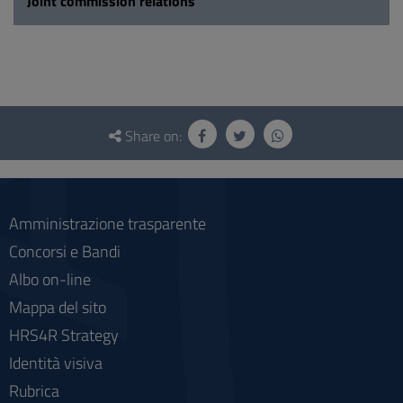
Joint commission relations
Questionnaire
and
Share on:
social
Amministrazione trasparente
Concorsi e Bandi
Albo on-line
Mappa del sito
HRS4R Strategy
Identità visiva
Rubrica