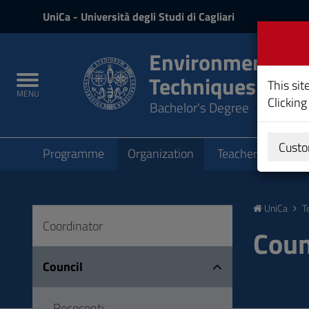
UniCa
UniCa
- Università degli Studi di Cagliari
and
Login
Environment and
Techniques
Toggle
This sit
MENU
navigation
Clicking
Bachelor's Degree
Submenu
Custo
Programme
Organization
Teachers
Teac
Skip
to
UniCa
T
Content
Coordinator
Go
Coun
to
site
Council
navigation
Go
Resoconti