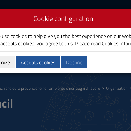
Cookie configuration
 Workplace Prevention
e use cookies to help give you the best experience on our web
 accepts cookies, you agree to this. Please read
Cookies Info
mize
Accepts cookies
Decline
hing
Calendars and Timetable
Quality
ecniche della prevenzione nell'ambiente e nei luoghi di lavoro
Organization
cil