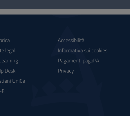
brica
Accessibilità
e legali
Informativa sui cookies
Learning
Pagamenti pagoPA
lp Desk
Privacy
stieni UniCa
-Fi