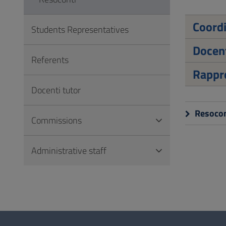
to
Footer
Coord
Students Representatives
Docen
Referents
Rappre
Docenti tutor
Resocon
Commissions
Administrative staff
Questionnaire