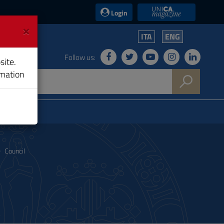
UniCA News
Login
×
ITA
ENG
Follow us:
site.
rmation
Council