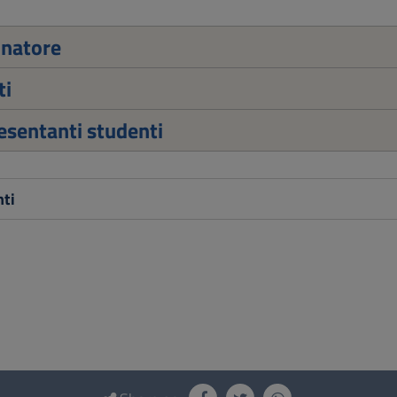
inatore
ti
sentanti studenti
ti