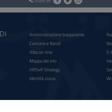
Share on:
Amministrazione trasparente
Ru
Concorsi e Bandi
Not
Albo on-line
E-
Mappa del sito
He
HRS4R Strategy
So
Identità visiva
Wi