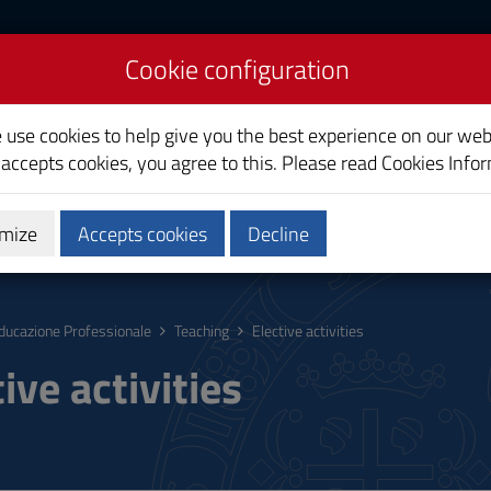
Cookie configuration
cation
e use cookies to help give you the best experience on our web
 accepts cookies, you agree to this. Please read
Cookies Info
mize
Accepts cookies
Decline
hing
Calendars and Timetable
Quality
ducazione Professionale
Teaching
Elective activities
ive activities