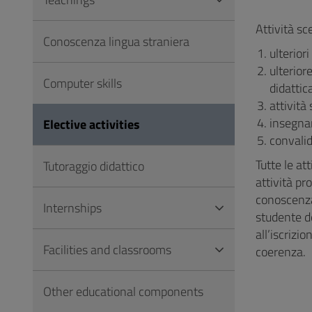
to
Footer
Attività sc
Conoscenza lingua straniera
ulterior
ulterior
Computer skills
didattic
attività
insegnam
Elective activities
convalid
Tutte le at
Tutoraggio didattico
attività pro
conoscenza 
Internships
studente d
all’iscrizi
Facilities and classrooms
coerenza.
Other educational components