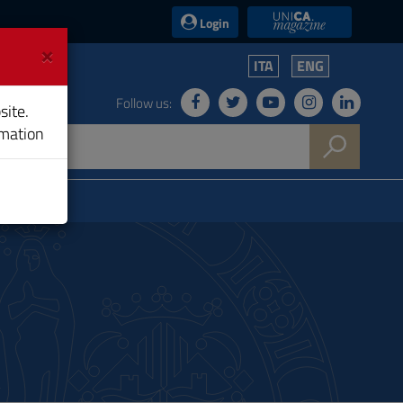
UniCA News
Login
×
ITA
ENG
Follow us:
site.
rmation