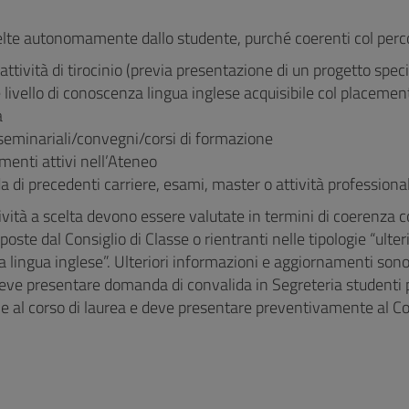
elte autonomamente dallo studente, purché coerenti col percor
i attività di tirocinio (previa presentazione di un progetto spec
e livello di conoscenza lingua inglese acquisibile col placemen
a
 seminariali/convegni/corsi di formazione
enti attivi nell’Ateneo
a di precedenti carriere, esami, master o attività professional
tività a scelta devono essere valutate in termini di coerenza 
poste dal Consiglio di Classe o rientranti nelle tipologie “ulterior
lingua inglese”. Ulteriori informazioni e aggiornamenti sono 
eve presentare domanda di convalida in Segreteria studenti p
one al corso di laurea e deve presentare preventivamente al C