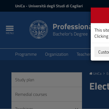
UniCa
UniCa
- Università degli Studi di Cagliari
and
Login
Professional Edu
Toggle
This sit
Bachelor's Degree
MENU
navigation
Clicking
Submenu
Custo
Programme
Organization
Teachers
Teac
Skip
to
UniCa
E
Content
Study plan
Go
Elect
to
site
Remedial courses
navigation
Go
Teachings