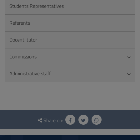
Students Representatives
Referents
Docenti tutor
Commissions
Administrative staff
Questionnaire
and
Share on:
social