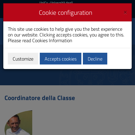
UniCa
UniCa
- Università degli
Studi di Cagliari
and
×
Cookie configuration
UniCA News
Login
Login
Sport and Exercise
This site use cookies to help give you the best experience
Toggle
Science
on our website. Clicking accepts cookies, you agree to this.
navigation
Bachelor's Degree
Please read
Cookies Information
Skip
to
Coordinator
Content
Customize
Accepts cookies
Decline
Go
to
site
navigation
Go
to
Coordinatore della Classe
Footer