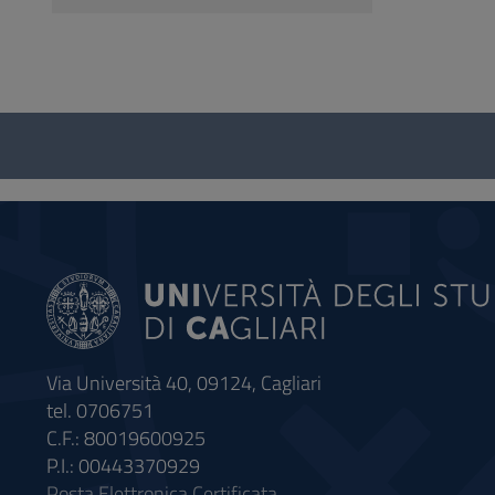
Questionnaire
and
social
Via Università 40, 09124, Cagliari
tel. 0706751
C.F.: 80019600925
P.I.: 00443370929
Posta Elettronica Certificata