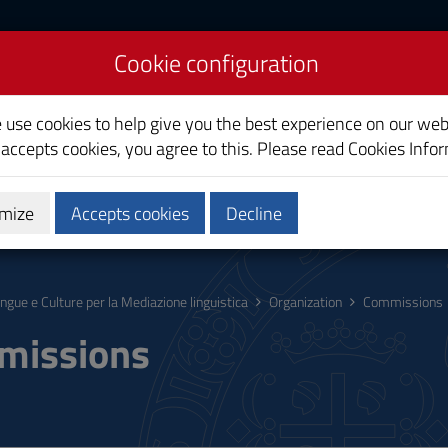
Cookie configuration
ltures for Linguistic
e use cookies to help give you the best experience on our web
 accepts cookies, you agree to this. Please read
Cookies Info
mize
Accepts cookies
Decline
hing
Calendars and Timetable
Quality
ingue e Culture per la Mediazione linguistica
Organization
Commissions
missions