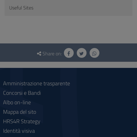
Useful Sites
Questionnaire
and
Share on:
social
Amministrazione trasparente
Concorsi e Bandi
Albo on-line
Mappa del sito
HRS4R Strategy
Identità visiva