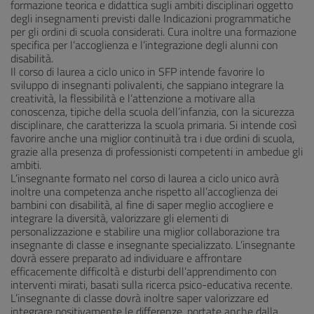
formazione teorica e didattica sugli ambiti disciplinari oggetto
degli insegnamenti previsti dalle Indicazioni programmatiche
per gli ordini di scuola considerati. Cura inoltre una formazione
specifica per l’accoglienza e l’integrazione degli alunni con
disabilità.
Il corso di laurea a ciclo unico in SFP intende favorire lo
sviluppo di insegnanti polivalenti, che sappiano integrare la
creatività, la flessibilità e l’attenzione a motivare alla
conoscenza, tipiche della scuola dell’infanzia, con la sicurezza
disciplinare, che caratterizza la scuola primaria. Si intende così
favorire anche una miglior continuità tra i due ordini di scuola,
grazie alla presenza di professionisti competenti in ambedue gli
ambiti.
L’insegnante formato nel corso di laurea a ciclo unico avrà
inoltre una competenza anche rispetto all’accoglienza dei
bambini con disabilità, al fine di saper meglio accogliere e
integrare la diversità, valorizzare gli elementi di
personalizzazione e stabilire una miglior collaborazione tra
insegnante di classe e insegnante specializzato. L’insegnante
dovrà essere preparato ad individuare e affrontare
efficacemente difficoltà e disturbi dell’apprendimento con
interventi mirati, basati sulla ricerca psico-educativa recente.
L’insegnante di classe dovrà inoltre saper valorizzare ed
integrare positivamente le differenze, portate anche dalla