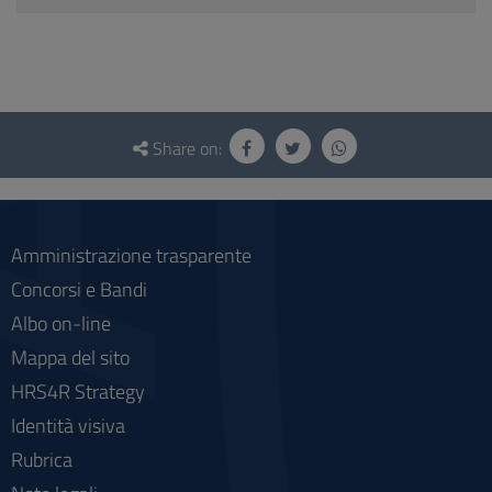
Questionnaire
and
Share on:
social
Amministrazione trasparente
Concorsi e Bandi
Albo on-line
Mappa del sito
HRS4R Strategy
Identità visiva
Rubrica