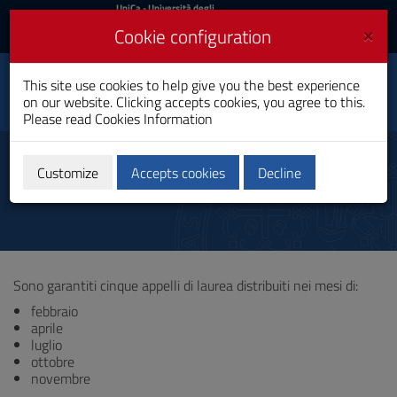
UniCa
UniCa
- Università degli
Studi di Cagliari
and
×
Cookie configuration
UniCA News
Login
Login
Cultural Heritage and
This site use cookies to help give you the best experience
Toggle
Entertainment
on our website. Clicking accepts cookies, you agree to this.
navigation
Bachelor's Degree
Please read
Cookies Information
Skip
to
Degrees
Content
Customize
Accepts cookies
Decline
Go
to
site
navigation
Go
to
Sono garantiti cinque appelli di laurea distribuiti nei mesi di:
Footer
febbraio
aprile
luglio
ottobre
novembre