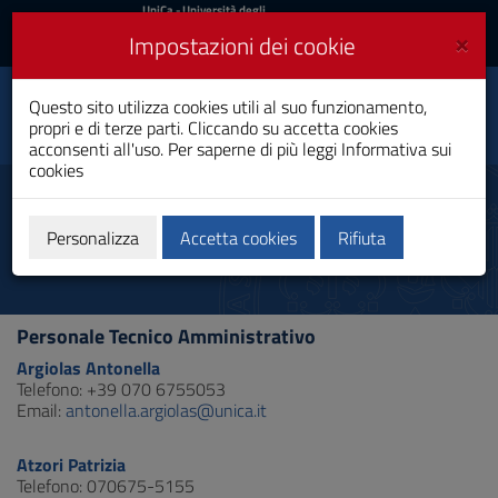
UniCa
UniCa
- Università degli
Studi di Cagliari
e
×
Impostazioni dei cookie
UniCA News
Accedi
Accedi
Dipartimento di
Questo sito utilizza cookies utili al suo funzionamento,
Toggle
Ingegneria meccanica,
propri e di terze parti. Cliccando su accetta cookies
chimica e dei materiali
navigation
acconsenti all'uso. Per saperne di più leggi
Informativa sui
cookies
Vai
al
Personale TA
Contenuto
Vai
Personalizza
Accetta cookies
Rifiuta
alla
navigazione
del
sito
Personale Tecnico Amministrativo
Vai
al
Argiolas Antonella
Footer
Telefono: +39 070 6755053
Email:
antonella.argiolas@unica.it
Atzori Patrizia
Telefono: 070675-5155