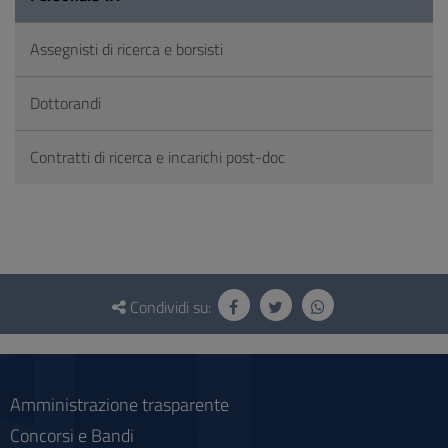
Assegnisti di ricerca e borsisti
Dottorandi
Contratti di ricerca e incarichi post-doc
Questionario
e
Condividi su:
social
Amministrazione trasparente
Concorsi e Bandi