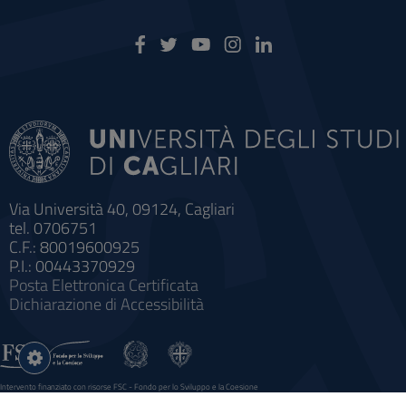
Via Università 40, 09124, Cagliari
tel. 0706751
C.F.: 80019600925
P.I.: 00443370929
Posta Elettronica Certificata
Dichiarazione di Accessibilità
Impostazioni
cookie
Intervento finanziato con risorse FSC - Fondo per lo Sviluppo e la Coesione
Sistema informatico gestionale integrato a supporto della didattica e della ricerca e potenziamento dei servizi online