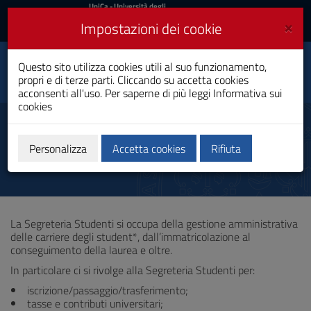
UniCa
UniCa
- Università degli
Studi di Cagliari
e
×
Impostazioni dei cookie
UniCA News
Accedi
Accedi
Questo sito utilizza cookies utili al suo funzionamento,
Matematica
Toggle
propri e di terze parti. Cliccando su accetta cookies
Laurea Magistrale
navigation
acconsenti all'uso. Per saperne di più leggi
Informativa sui
cookies
Vai
al
Segreteria studenti
Contenuto
Vai
Personalizza
Accetta cookies
Rifiuta
alla
navigazione
del
sito
Vai
La Segreteria Studenti si occupa della gestione amministrativa
al
delle carriere degli student*, dall’immatricolazione al
Footer
conseguimento della laurea e oltre.
In particolare ci si rivolge alla Segreteria Studenti per:
iscrizione/passaggio/trasferimento;
tasse e contributi universitari;