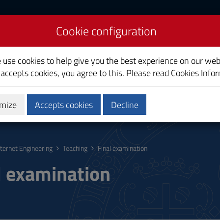
Cookie configuration
ring
e use cookies to help give you the best experience on our web
 accepts cookies, you agree to this. Please read
Cookies Info
mize
Accepts cookies
Decline
hing
Calendars and Timetable
Quality
nternet Engineering
Teaching
Final examination
l examination