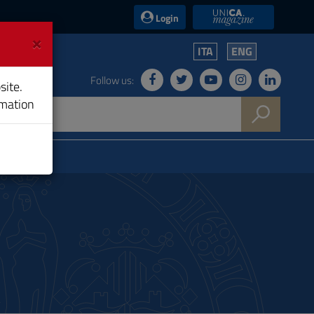
UniCA News
Login
×
ITA
ENG
Follow us:
site.
rmation