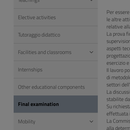
to
Footer
Per essere
Elective activities
le altre at
relative al
La prova fi
Tutoraggio didattico
supervision
aspetti tec
Facilities and classrooms
progettazio
esercizio e
Internships
Il lavoro p
di metodolo
settori del
Other educational components
La discuss
stabilite d
Final examination
Su richiest
effettuata 
La Commiss
Mobility
alla deter