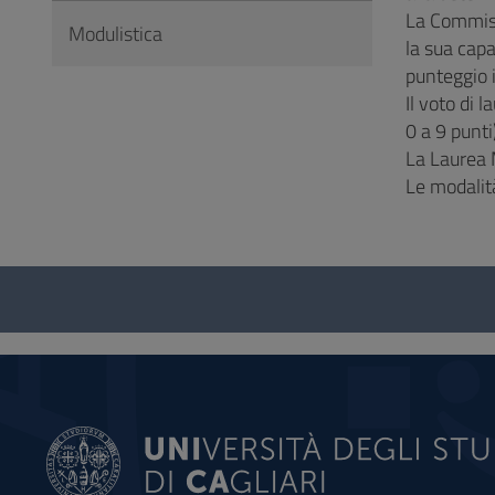
La Commissi
Modulistica
la sua capa
punteggio 
Il voto di
0 a 9 punti)
La Laurea 
Le modalità
Questionnaire
and
social