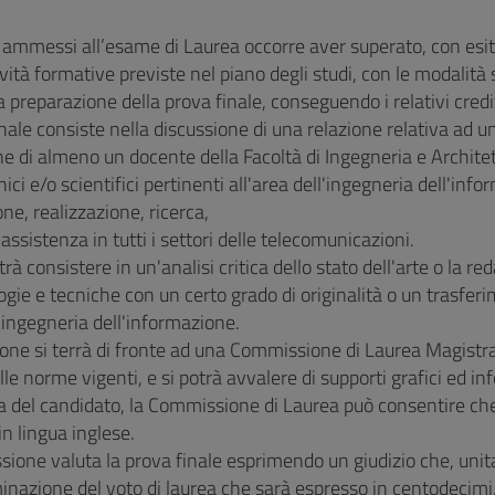
 ammessi all’esame di Laurea occorre aver superato, con esit
tività formative previste nel piano degli studi, con le modali
la preparazione della prova finale, conseguendo i relativi credit
nale consiste nella discussione di una relazione relativa ad un
e di almeno un docente della Facoltà di Ingegneria e Architettu
nici e/o scientifici pertinenti all'area dell'ingegneria dell'inf
ne, realizzazione, ricerca,
 assistenza in tutti i settori delle telecomunicazioni.
otrà consistere in un'analisi critica dello stato dell'arte o la
gie e tecniche con un certo grado di originalità o un trasfer
l'ingegneria dell'informazione.
ione si terrà di fronte ad una Commissione di Laurea Magistr
alle norme vigenti, e si potrà avvalere di supporti grafici ed in
a del candidato, la Commissione di Laurea può consentire che 
in lingua inglese.
ione valuta la prova finale esprimendo un giudizio che, unita
minazione del voto di laurea che sarà espresso in centodecimi