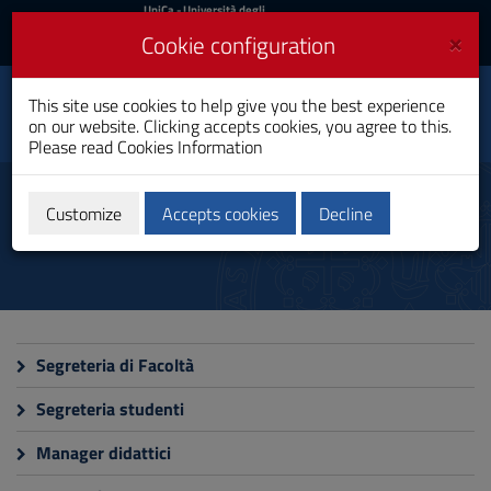
UniCa
UniCa
- Università degli
Studi di Cagliari
and
×
Cookie configuration
UniCA News
Login
Login
Destination and Cultural
This site use cookies to help give you the best experience
Toggle
Tourism Management
on our website. Clicking accepts cookies, you agree to this.
navigation
Bachelor's Degree
Please read
Cookies Information
Skip
to
Administrative staff
Content
Customize
Accepts cookies
Decline
Go
to
site
navigation
Go
to
Footer
Segreteria di Facoltà
Segreteria studenti
Manager didattici