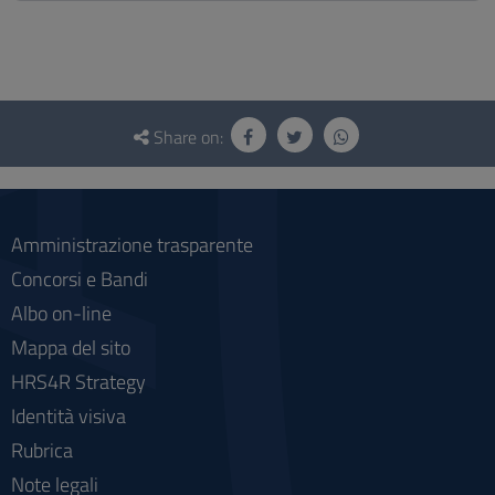
Questionnaire
and
Share on:
social
Amministrazione trasparente
Concorsi e Bandi
Albo on-line
Mappa del sito
HRS4R Strategy
Identità visiva
Rubrica
Note legali