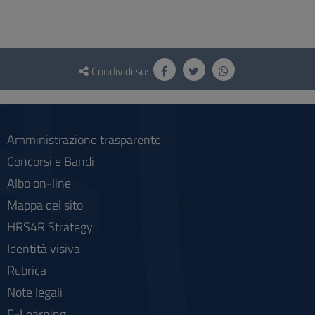
Questionario
e
Condividi su:
social
Amministrazione trasparente
Concorsi e Bandi
Albo on-line
Mappa del sito
HRS4R Strategy
Identità visiva
Rubrica
Note legali
E-Learning