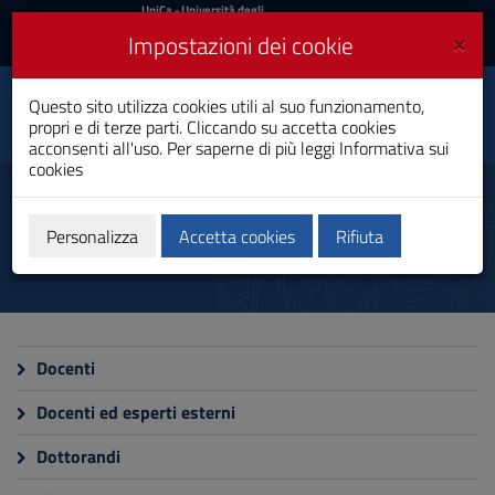
UniCa
UniCa
- Università degli
Studi di Cagliari
e
×
Impostazioni dei cookie
UniCA News
Accedi
Accedi
Questo sito utilizza cookies utili al suo funzionamento,
Data Science
Toggle
propri e di terze parti. Cliccando su accetta cookies
Dottorato di Ricerca
navigation
acconsenti all'uso. Per saperne di più leggi
Informativa sui
cookies
Vai
al
Persone
Contenuto
Vai
Personalizza
Accetta cookies
Rifiuta
alla
navigazione
del
sito
Vai
al
Docenti
Footer
Docenti ed esperti esterni
Dottorandi