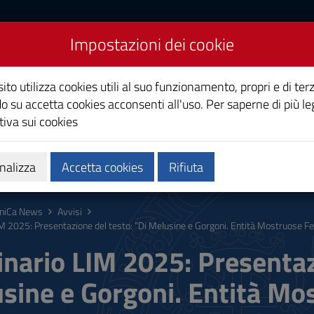
Impostazioni dei cookie
Studi di Cagliari
ito utilizza cookies utili al suo funzionamento, propri e di terz
o su accetta cookies acconsenti all'uso. Per saperne di più le
iva sui cookies
i
Ricerca
Società e territorio
nalizza
Accetta cookies
Rifiuta
niCa News
Avvisi
M 2025: Presentazione del testo: “Di Melusine e Gorgoni. Entità Mostruose Fe
nario LIM 2025: Presentazi
sine e Gorgoni. Entità Mo