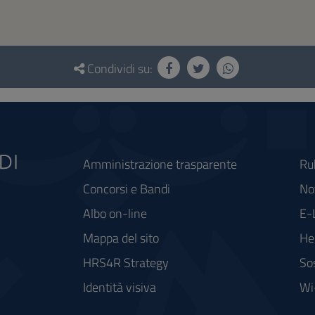
Condividi su:
Amministrazione trasparente
Ru
Concorsi e Bandi
Not
Albo on-line
E-
Mappa del sito
He
HRS4R Strategy
So
Identità visiva
Wi