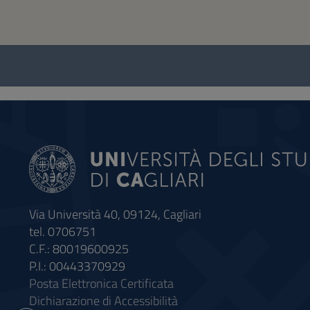
Questionario
e
social
Via Università 40, 09124, Cagliari
tel. 0706751
C.F.: 80019600925
P.I.: 00443370929
Posta Elettronica Certificata
Dichiarazione di Accessibilità