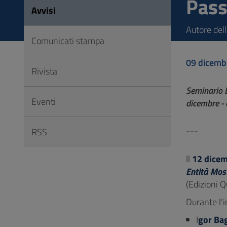
Pass
Vai
Avvisi
al
Autore del
Footer
Comunicati stampa
09 dicemb
Rivista
Seminario L
Eventi
dicembre - 
---
RSS
Il
12 dicemb
Entità Mos
(Edizioni 
Durante l’
I
gor Bag