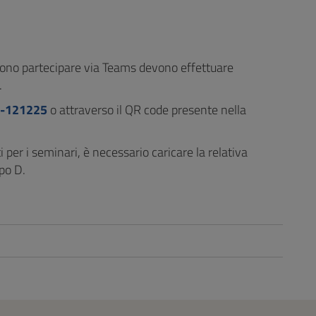
dono partecipare via Teams devono effettuare
S.
M-121225
o attraverso il QR code presente nella
 per i seminari, è necessario caricare la relativa
ipo D.