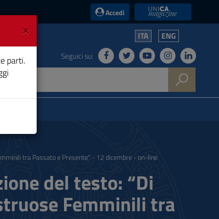
UniCA News
Accedi
×
ITA
ENG
Seguici su:
e parti.
ggi
mminili tra Passato e Presente” - 12 dicembre - on-line
one del testo: “Di
struose Femminili tra