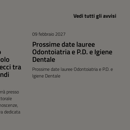
Vedi tutti gli avvisi
09 febbraio 2027
Prossime date lauree
o
Odontoiatria e P.D. e Igiene
tolo
Dentale
recci tra
Prossime date lauree Odontoiatria e P.D. e
ndi
Igiene Dentale
rrà presso
ttorale
onoscenze,
iva dedicata