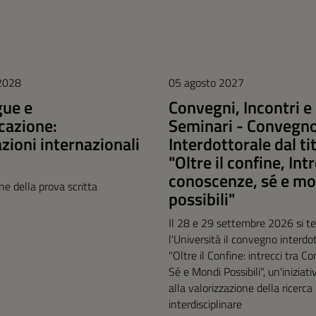
 2028
05 agosto 2027
gue e
Convegni, Incontri e
azione:
Seminari - Convegn
azioni internazionali
Interdottorale dal ti
"Oltre il confine, Int
conoscenze, sé e mo
one della prova scritta
possibili"
Il 28 e 29 settembre 2026 si te
l'Università il convegno interdo
"Oltre il Confine: intrecci tra C
Sé e Mondi Possibili", un'iniziat
alla valorizzazione della ricerca
interdisciplinare