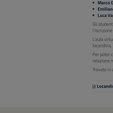
Marco 
Emiliano
Luca Va
Gli studen
l'iscrizion
L’aula virt
locandina.
Per poter c
relazione n
Trovate in 
Locandi