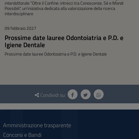
interdottorale "Oltre il Confine: intrecci tra Conoscenze, Sé e Mondi
Possibili", un'iniziativa dedicata alla valorizzazione della ricerca
interdisciplinare
09 febbraio 2027
Prossime date lauree Odontoiatria e P.D. e
Igiene Dentale
Prossime date lauree Odontoiatria e P.D. e Igiene Dentale
Questionario
e
Condividi su:
social
Amministrazione trasparente
Concorsi e Bandi