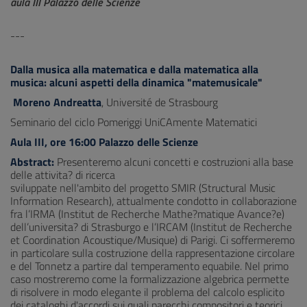
aula III Palazzo delle Scienze
---
Dalla musica alla matematica e dalla matematica alla
musica: alcuni aspetti della dinamica "matemusicale"
Moreno Andreatta
, Université de Strasbourg
Seminario del ciclo Pomeriggi UniCAmente Matematici
Aula III, ore 16:00 Palazzo delle Scienze
Abstract:
Presenteremo alcuni concetti e costruzioni alla base
delle attivita? di ricerca
sviluppate nell'ambito del progetto SMIR (Structural Music
Information Research), attualmente condotto in collaborazione
fra l’IRMA (Institut de Recherche Mathe?matique Avance?e)
dell’universita? di Strasburgo e l’IRCAM (Institut de Recherche
et Coordination Acoustique/Musique) di Parigi. Ci soffermeremo
in particolare sulla costruzione della rappresentazione circolare
e del Tonnetz a partire dal temperamento equabile. Nel primo
caso mostreremo come la formalizzazione algebrica permette
di risolvere in modo elegante il problema del calcolo esplicito
dei cataloghi d'accordi sui quali parecchi compositori e teorici