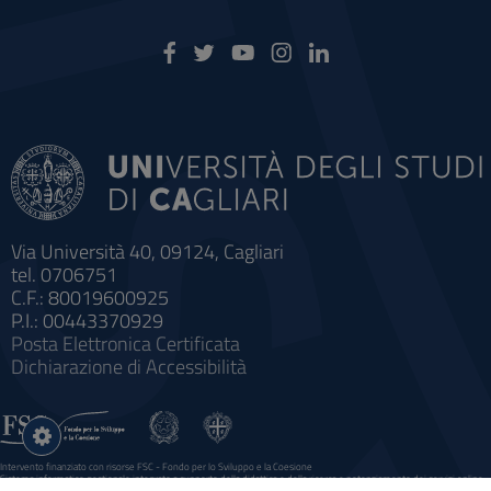
Via Università 40, 09124, Cagliari
tel. 0706751
C.F.: 80019600925
P.I.: 00443370929
Posta Elettronica Certificata
Dichiarazione di Accessibilità
Impostazioni
cookie
Intervento finanziato con risorse FSC - Fondo per lo Sviluppo e la Coesione
Sistema informatico gestionale integrato a supporto della didattica e della ricerca e potenziamento dei servizi online
agli studenti