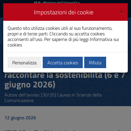
MIUR
MUR
- Ministero dell'Università e
della Ricerca
e
×
Impostazioni dei cookie
UniCA News
Accedi
Accedi
Università degli
Questo sito utilizza cookies utili al suo funzionamento,
Toggle
propri e di terze parti. Cliccando su accetta cookies
Studi di Cagliari
navigation
acconsenti all'uso. Per saperne di più leggi
Informativa sui
cookies
Vai
al
NEWS_A Porto Pino il
Contenuto
laboratorio sul campo per
Vai
Personalizza
Accetta cookies
Rifiuta
alla
raccontare la sostenibilità (6 e 7
navigazione
del
giugno 2026)
sito
Vai
Autore dell'avviso: [30/35] Laurea in Scienze della
al
Comunicazione
Footer
12 giugno 2026