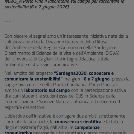
NEWS_A Porto Pino il laboratorio sul campo per raccontare la
sostenibilità (6 e 7 giugno 2026)
---
Con piacere vi segnaliamo un’interessante iniziativa nata dalla
collaborazione tra la Direzione Generale della Difesa
dell’Ambiente della Regione Autonoma della Sardegna e il
Dipartimento di Scienze della Vita e dell’Ambiente (DISVA)
dell’Università di Cagliari, che integra didattica, tutela
ambientale e strategie comunicative.
Nell’ambito del progetto
“Sardegna2030: conoscere e
comunicare la sostenibilità”
, nei giorni
6 e 7 giugno
, presso la
suggestiva cornice della Pineta Candiani a Porto Pino, si è
svolto un
laboratorio sul campo
con la partecipazione attiva
di alcuni studenti e studentesse dei CdS in Scienze della
Comunicazione e Scienze Naturali, affiancati da docenti ed
esperti/e del settore.
L’obiettivo dell’iniziativa è coniugare due ambiti strettamente
correlati: da una parte, la
conoscenza scientifica
e la tutela
degli ecosistemi fragili; dall’altra, le
competenze
comunicative
necessarie a trasmettere queste conoscenze in