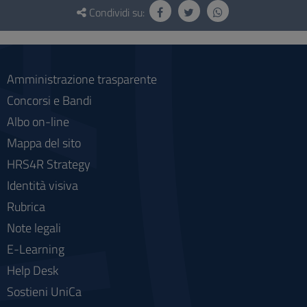
e
Condividi su:
social
Amministrazione trasparente
Concorsi e Bandi
Albo on-line
Mappa del sito
HRS4R Strategy
Identità visiva
Rubrica
Note legali
E-Learning
Help Desk
Sostieni UniCa