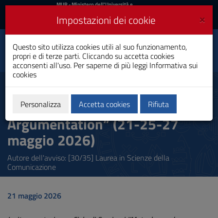
MIUR
MUR
- Ministero dell'Università e
della Ricerca
e
×
Impostazioni dei cookie
UniCA News
Accedi
Accedi
Università degli
Questo sito utilizza cookies utili al suo funzionamento,
Toggle
propri e di terze parti. Cliccando su accetta cookies
Studi di Cagliari
navigation
acconsenti all'uso. Per saperne di più leggi
Informativa sui
cookies
Vai
al
Invito a partecipare_Ciclo di
Contenuto
Seminari “Metaphor and
Vai
Personalizza
Accetta cookies
Rifiuta
alla
Argumentation” (21-25-27
navigazione
del
maggio 2026)
sito
Vai
Autore dell'avviso: [30/35] Laurea in Scienze della
al
Comunicazione
Footer
21 maggio 2026