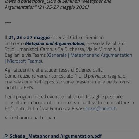
Invito a partecipare_Ciclo di Seminari “Metaphor and
Argumentation” (21-25-27 maggio 2026)
---
Il
21, 25 e 27 maggio
si terrà il Ciclo di Seminari
intitolato
Metaphor and Argumentation
, presso la Facoltà di
Studi Umanistici, Campus Sa Duchessa, Via Is Mirrionis, 1,
Cagliari, e via Teams (
Generale | Metaphor and Argumentation
| Microsoft Teams
).
Agli studenti e alle studentesse di Scienze della
Comunicazione verrà riconosciuto 1 CFU previa consegna di
una relazione nell’apposita risorsa presente nella piattaforma
didattica EFIS.
Per il programma ed eventuali ulteriori dettagli è possibile
consultare il documento informativo in allegato e contattare la
Referente, la Prof.ssa Francesca Ervas:
ervas@unica.it
.
Vi invitiamo a partecipare.
Scheda_Metaphor and Argumentation.pdf