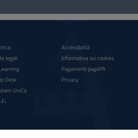
brica
Accessibilità
e legali
Informativa sui cookies
Learning
Pagamenti pagoPA
lp Desk
Privacy
stieni UniCa
-Fi