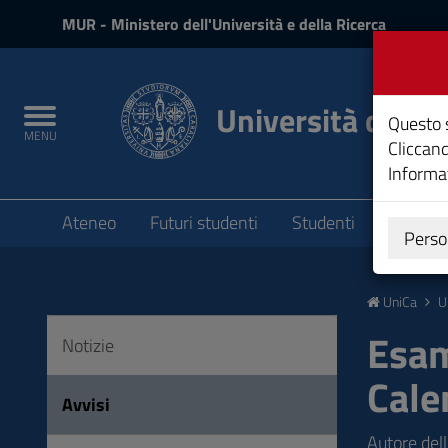
MIUR
MUR
- Ministero dell'Università e della Ricerca
e
Accedi
Università degli 
Toggle
Questo s
MENU
navigation
Cliccand
Informat
Submenu
Ateneo
Futuri studenti
Studenti
Laureat
Perso
Vai
al
UniCa
U
Contenuto
Vai
Esam
Notizie
alla
Cale
navigazione
Avvisi
del
sito
Autore del