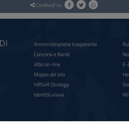
Condividi su:
Amministrazione trasparente
Ru
Concorsi e Bandi
Not
Albo on-line
E-
Mappa del sito
He
HRS4R Strategy
So
Identità visiva
Wi