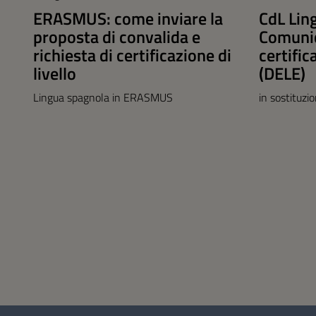
ERASMUS: come inviare la
CdL Lin
proposta di convalida e
Comunic
richiesta di certificazione di
certific
livello
(DELE)
Lingua spagnola in ERASMUS
in sostituzi
Questionario