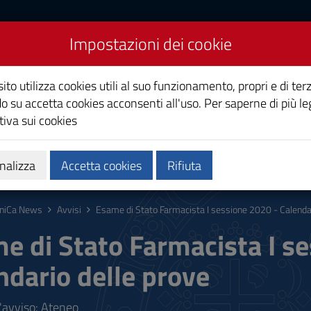
Impostazioni dei cookie
Studi di Cagliari
ito utilizza cookies utili al suo funzionamento, propri e di terz
o su accetta cookies acconsenti all'uso. Per saperne di più le
iva sui cookies
i
Ricerca
Società e territorio
nalizza
Accetta cookies
Rifiuta
niCa News
Avvisi
Esame di Stato Farmacista I sessione 2020 - Calendar
e di Stato Farmacista I s
ndario delle prove
l'avviso: Ateneo