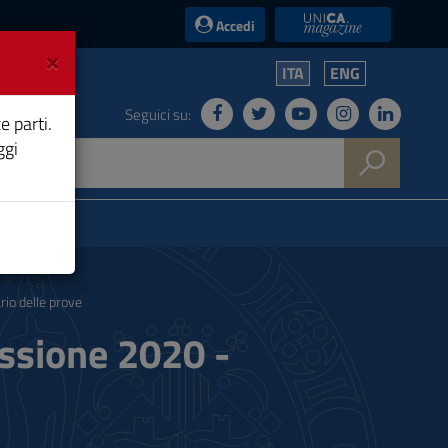
UniCA News
Accedi
×
ITA
ENG
Seguici su:
e parti.
ggi
io delle prove
essione 2020 -