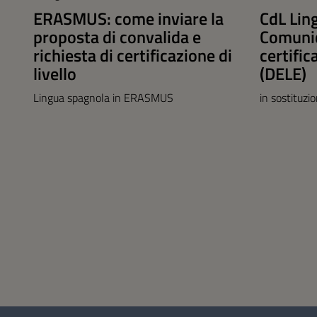
ERASMUS: come inviare la
CdL Lin
proposta di convalida e
Comunic
richiesta di certificazione di
certific
livello
(DELE)
Lingua spagnola in ERASMUS
in sostituzi
Questionario