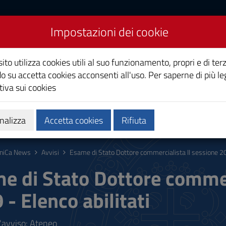
Impostazioni dei cookie
Studi di Cagliari
ito utilizza cookies utili al suo funzionamento, propri e di terz
o su accetta cookies acconsenti all'uso. Per saperne di più le
iva sui cookies
i
Ricerca
Società e territorio
nalizza
Accetta cookies
Rifiuta
niCa News
Avvisi
Esame di Stato Dottore commercialista II sessione 201
e di Stato Dottore commerc
 - Elenco abilitati
l'avviso: Ateneo