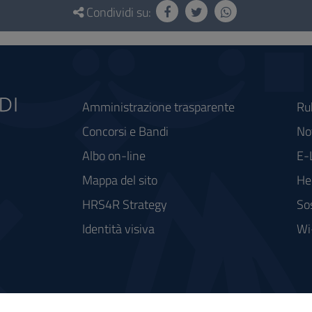
Condividi su:
Amministrazione trasparente
Ru
Concorsi e Bandi
Not
Albo on-line
E-
Mappa del sito
He
HRS4R Strategy
So
Identità visiva
Wi