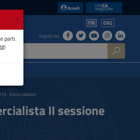
UniCA News
Accedi
×
ITA
ENG
Seguici su:
e parti.
ggi
9 - Elenco abilitati
ialista II sessione