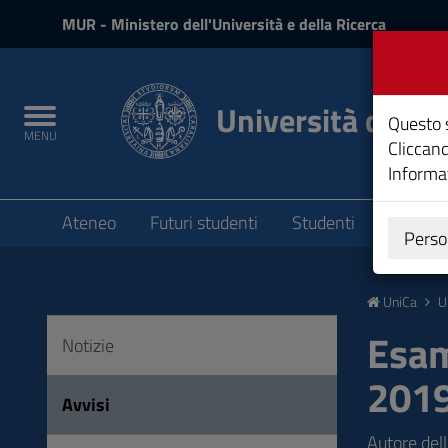
MIUR
MUR
- Ministero dell'Università e della Ricerca
e
Accedi
Università degli 
Toggle
Questo s
MENU
navigation
Cliccand
Informat
Submenu
Ateneo
Futuri studenti
Studenti
Laureat
Perso
Vai
al
UniCa
U
Contenuto
Vai
Esam
Notizie
alla
2019
navigazione
Avvisi
del
sito
Autore del