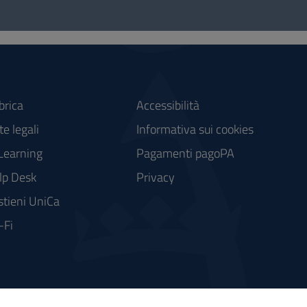
brica
Accessibilità
e legali
Informativa sui cookies
Learning
Pagamenti pagoPA
lp Desk
Privacy
stieni UniCa
-Fi