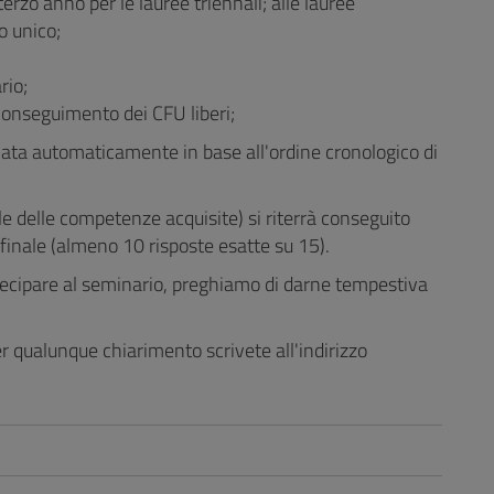
terzo anno per le lauree triennali; alle lauree
o unico;
rio;
l conseguimento dei CFU liberi;
 stilata automaticamente in base all'ordine cronologico di
ale delle competenze acquisite) si riterrà conseguito
finale (almeno 10 risposte esatte su 15).
rtecipare al seminario, preghiamo di darne tempestiva
r qualunque chiarimento scrivete all'indirizzo