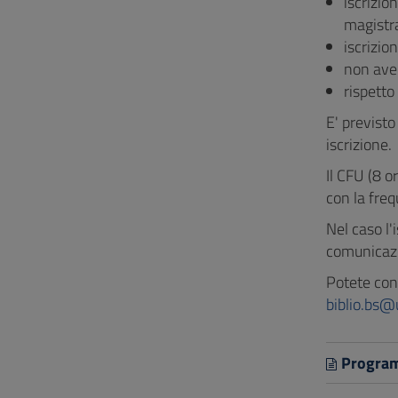
iscrizio
magistra
iscrizio
non aver
rispetto
E' previst
iscrizione.
Il CFU (8 o
con la freq
Nel caso l
comunicaz
Potete cons
biblio.bs@u
Progra