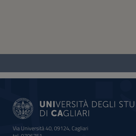
Questionario
e
social
Via Università 40, 09124, Cagliari
tel. 0706751