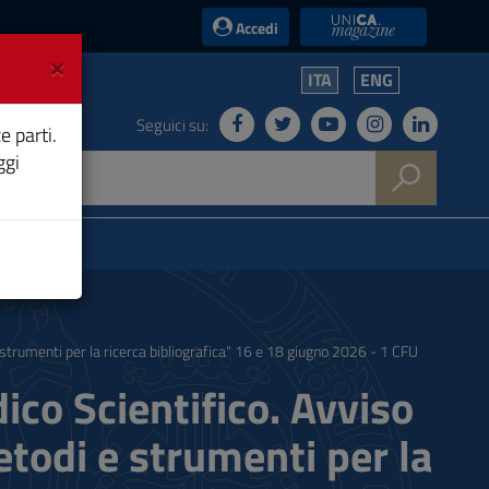
UniCA News
Accedi
×
ITA
ENG
Seguici su:
e parti.
ggi
 strumenti per la ricerca bibliografica" 16 e 18 giugno 2026 - 1 CFU
ico Scientifico. Avviso
etodi e strumenti per la