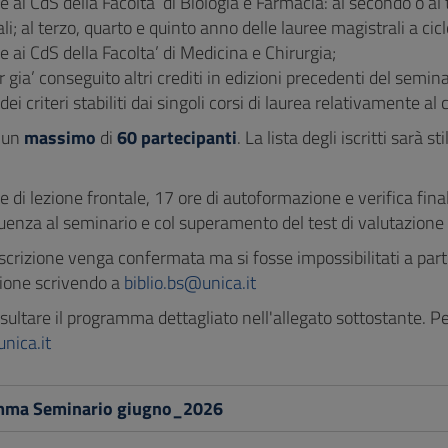
ne ai CdS della Facolta’ di Biologia e Farmacia: al secondo o al 
li; al terzo, quarto e quinto anno delle lauree magistrali a cicl
ne ai CdS della Facolta’ di Medicina e Chirurgia;
 gia’ conseguito altri crediti in edizioni precedenti del semina
 dei criteri stabiliti dai singoli corsi di laurea relativamente a
o un
massimo
di
60 partecipanti
. La lista degli iscritti sarà
re di lezione frontale, 17 ore di autoformazione e verifica fin
uenza al seminario e col superamento del test di valutazione 
'iscrizione venga confermata ma si fosse impossibilitati a pa
ione scrivendo a
biblio.bs@unica.it
ultare il programma dettagliato nell'allegato sottostante. Pe
nica.it
mma Seminario giugno_2026