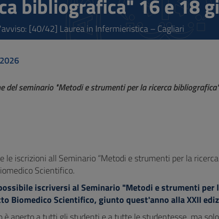
rca bibliografica" 16 e 18 
'avviso: [40/42] Laurea in Infermieristica – Cagliari
 2026
ne del seminario "Metodi e strumenti per la ricerca bibliografi
 le iscrizioni all Seminario “Metodi e strumenti per la ricerca
iomedico Scientifico.
possibile iscriversi al Seminario "Metodi e strumenti per l
tto Biomedico Scientifico, giunto quest'anno alla XXII edi
 è aperto a tutti gli studenti e a tutte le studentesse, ma solo gl