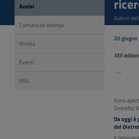
rice
Vai
Avvisi
al
Autore dell
Footer
Comunicati stampa
20 giugno
Rivista
XXII edizio
Eventi
---
RSS
Sono aperte
Distretto B
Da oggi è 
del Distre
Il seminario