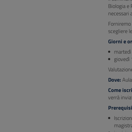
Biologia e 
necessari a
Forniremo 
scegliere l
Giorni e o
martedì 
giovedì 
Valutazione
Dove:
Aula
Come iscri
verrà invia
Prerequisi
Iscrizio
magistra