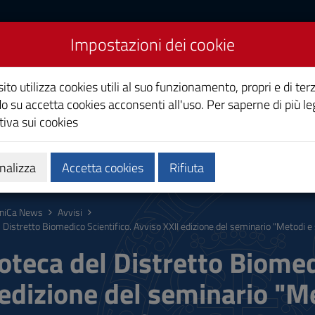
Impostazioni dei cookie
Studi di Cagliari
ito utilizza cookies utili al suo funzionamento, propri e di terz
o su accetta cookies acconsenti all'uso. Per saperne di più le
iva sui cookies
i
Ricerca
Società e territorio
nalizza
Accetta cookies
Rifiuta
niCa News
Avvisi
l Distretto Biomedico Scientifico. Avviso XXII edizione del seminario "Metodi e
ioteca del Distretto Biomed
 edizione del seminario "M