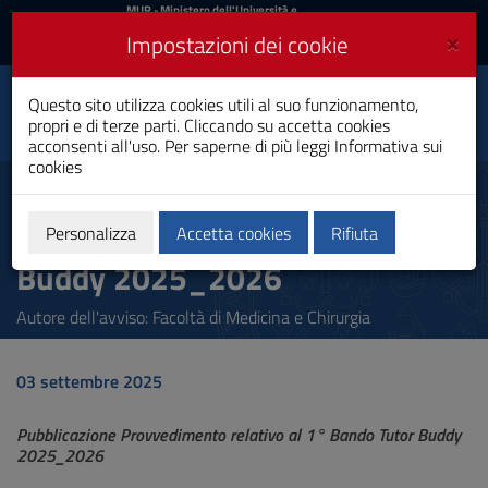
MIUR
MUR
- Ministero dell'Università e
della Ricerca
e
×
Impostazioni dei cookie
UniCA News
Accedi
Accedi
Università degli
Questo sito utilizza cookies utili al suo funzionamento,
Toggle
propri e di terze parti. Cliccando su accetta cookies
Studi di Cagliari
navigation
acconsenti all'uso. Per saperne di più leggi
Informativa sui
cookies
Vai
al
Pubblicazione Provvedimento
Contenuto
relativo al 1° Bando Tutor
Vai
Personalizza
Accetta cookies
Rifiuta
alla
Buddy 2025_2026
navigazione
del
sito
Autore dell'avviso: Facoltà di Medicina e Chirurgia
Vai
al
Footer
03 settembre 2025
Pubblicazione Provvedimento relativo al 1° Bando Tutor Buddy
2025_2026