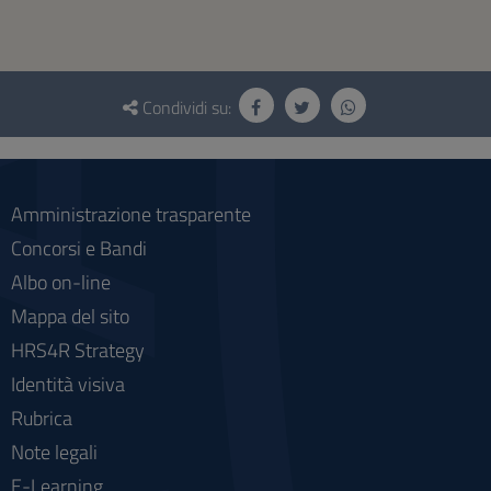
Questionario
e
Condividi su:
social
Amministrazione trasparente
Concorsi e Bandi
Albo on-line
Mappa del sito
HRS4R Strategy
Identità visiva
Rubrica
Note legali
E-Learning