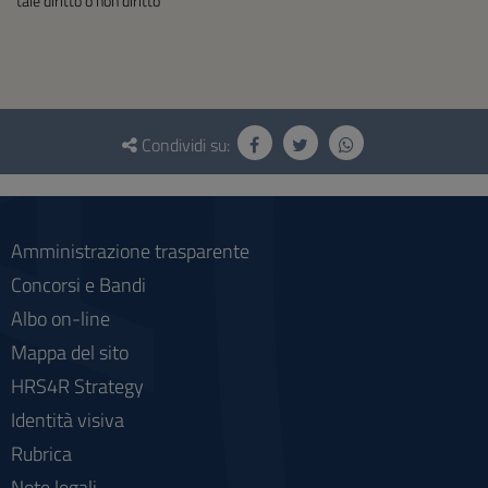
tale diritto o non diritto
Questionario
e
Condividi su:
social
Amministrazione trasparente
Concorsi e Bandi
Albo on-line
Mappa del sito
HRS4R Strategy
Identità visiva
Rubrica
Note legali