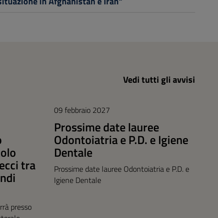
situazione in Afghanistan e Iran"
Vedi tutti gli avvisi
09 febbraio 2027
Prossime date lauree
o
Odontoiatria e P.D. e Igiene
tolo
Dentale
recci tra
Prossime date lauree Odontoiatria e P.D. e
ndi
Igiene Dentale
rrà presso