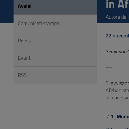
in A
Vai
Avvisi
al
Autore dell
Footer
Comunicati stampa
22 novem
Rivista
Seminario “
Eventi
---
RSS
Si avvisano
Afghanistan
alla prossi
1_Modul