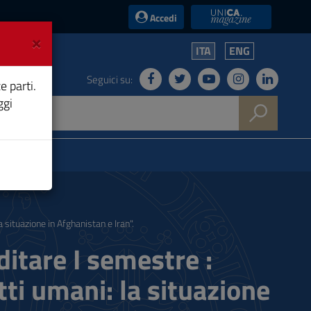
UniCA News
Accedi
×
ITA
ENG
Seguici su:
e parti.
ggi
 situazione in Afghanistan e Iran".
itare I semestre :
itti umani: la situazione