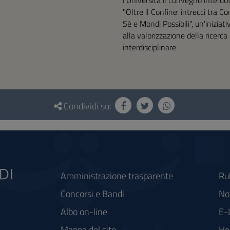
l'Università il convegno interdo
"Oltre il Confine: intrecci tra C
Sé e Mondi Possibili", un'iniziat
alla valorizzazione della ricerca
interdisciplinare
Condividi su:
Amministrazione trasparente
Ru
Concorsi e Bandi
Not
Albo on-line
E-
Mappa del sito
He