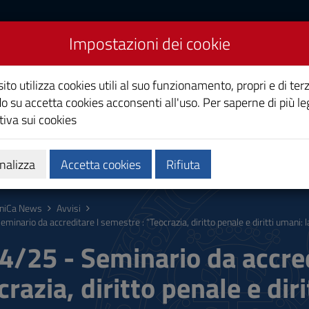
Impostazioni dei cookie
Studi di Cagliari
ito utilizza cookies utili al suo funzionamento, propri e di terz
o su accetta cookies acconsenti all'uso. Per saperne di più le
iva sui cookies
i
Ricerca
Società e territorio
nalizza
Accetta cookies
Rifiuta
niCa News
Avvisi
minario da accreditare I semestre : “Teocrazia, diritto penale e diritti umani: la
4/25 - Seminario da accred
razia, diritto penale e dir