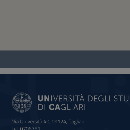
Questionario
e
social
Via Università 40, 09124, Cagliari
tel. 0706751