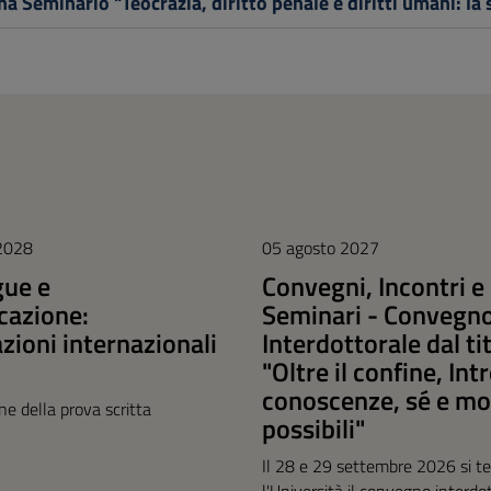
a Seminario "Teocrazia, diritto penale e diritti umani: la 
 2028
05 agosto 2027
gue e
Convegni, Incontri e
azione:
Seminari - Convegn
azioni internazionali
Interdottorale dal ti
"Oltre il confine, Int
conoscenze, sé e mo
one della prova scritta
possibili"
Il 28 e 29 settembre 2026 si te