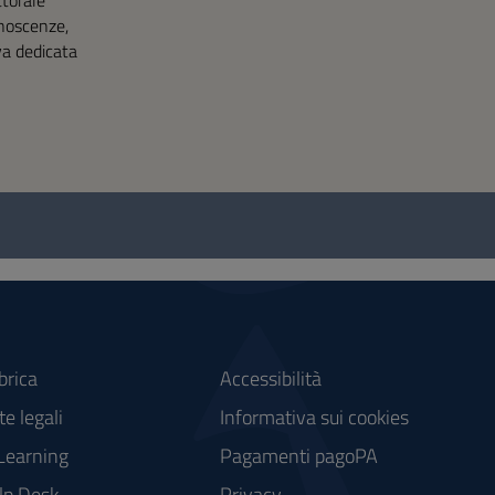
ttorale
onoscenze,
iva dedicata
brica
Accessibilità
e legali
Informativa sui cookies
Learning
Pagamenti pagoPA
lp Desk
Privacy