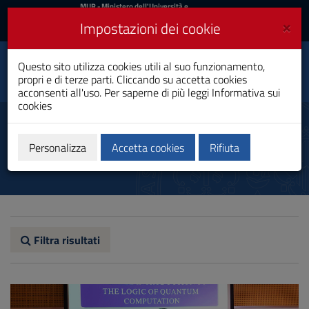
MIUR
MUR
- Ministero dell'Università e
della Ricerca
e
×
Impostazioni dei cookie
UniCA News
Accedi
Accedi
Università degli
Questo sito utilizza cookies utili al suo funzionamento,
Toggle
propri e di terze parti. Cliccando su accetta cookies
Studi di Cagliari
navigation
acconsenti all'uso. Per saperne di più leggi
Informativa sui
cookies
Vai
al
Notizie
Contenuto
Vai
Personalizza
Accetta cookies
Rifiuta
alla
navigazione
del
sito
Vai
al
Footer
Filtra risultati