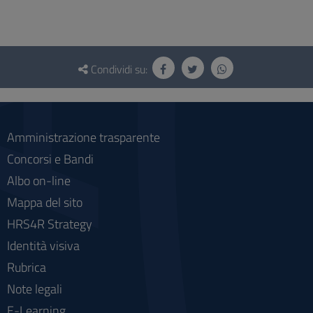
Questionario
e
Condividi su:
social
Amministrazione trasparente
Concorsi e Bandi
Albo on-line
Mappa del sito
HRS4R Strategy
Identità visiva
Rubrica
Note legali
E-Learning