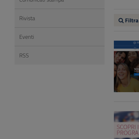
Vai
al
Rivista
Footer
Filtra
Eventi
RSS