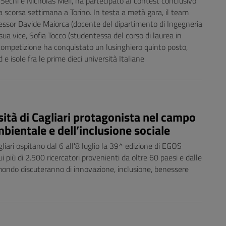
Sechi e Nicholas Meli, ha partecipato al contest conclusivo
a scorsa settimana a Torino. In testa a metà gara, il team
essor Davide Maiorca (docente del dipartimento di Ingegneria
 sua vice, Sofia Tocco (studentessa del corso di laurea in
 competizione ha conquistato un lusinghiero quinto posto,
 e isole fra le prime dieci università Italiane
ità di Cagliari protagonista nel campo
mbientale e dell’inclusione sociale
gliari ospitano dal 6 all'8 luglio la 39^ edizione di EGOS
i più di 2.500 ricercatori provenienti da oltre 60 paesi e dalle
mondo discuteranno di innovazione, inclusione, benessere