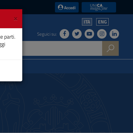
UniCA News
Accedi
×
ITA
ENG
Seguici su:
e parti.
ggi