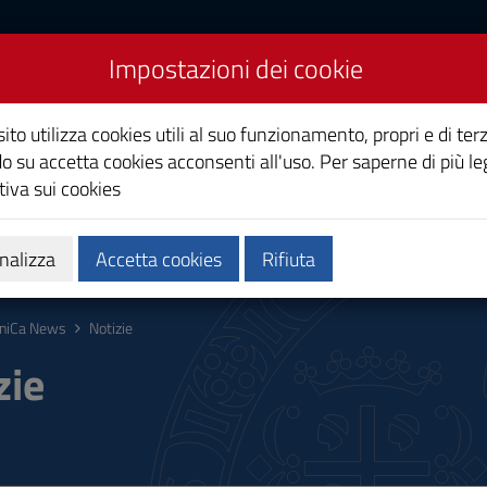
Impostazioni dei cookie
Studi di Cagliari
ito utilizza cookies utili al suo funzionamento, propri e di terz
o su accetta cookies acconsenti all'uso. Per saperne di più le
iva sui cookies
i
Ricerca
Società e territorio
nalizza
Accetta cookies
Rifiuta
niCa News
Notizie
zie