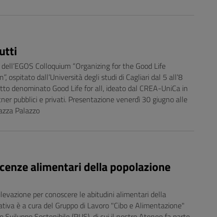
utti
 dell’EGOS Colloquium “Organizing for the Good Life
ospitato dall’Università degli studi di Cagliari dal 5 all’8
getto denominato Good Life for all, ideato dal CREA-UniCa in
ner pubblici e privati. Presentazione venerdì 30 giugno alle
iazza Palazzo
cenze alimentari della popolazione
rilevazione per conoscere le abitudini alimentari della
ziativa è a cura del Gruppo di Lavoro "Cibo e Alimentazione"
o Sviluppo Sostenibile (RUS), di cui il nostro Ateneo fa parte