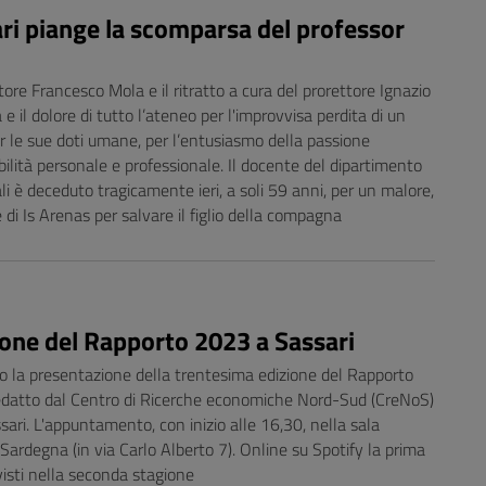
iari piange la scomparsa del professor
tore Francesco Mola e il ritratto a cura del prorettore Ignazio
 e il dolore di tutto l’ateneo per l'improvvisa perdita di un
r le sue doti umane, per l’entusiasmo della passione
bilità personale e professionale. Il docente del dipartimento
ali è deceduto tragicamente ieri, a soli 59 anni, per un malore,
 di Is Arenas per salvare il figlio della compagna
ne del Rapporto 2023 a Sassari
rio la presentazione della trentesima edizione del Rapporto
edatto dal Centro di Ricerche economiche Nord-Sud (CreNoS)
ssari. L'appuntamento, con inizio alle 16,30, nella sala
Sardegna (in via Carlo Alberto 7). Online su Spotify la prima
isti nella seconda stagione