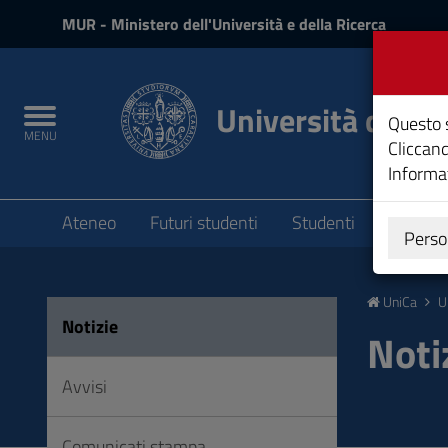
MIUR
MUR
- Ministero dell'Università e della Ricerca
e
Accedi
Università degli 
Toggle
Questo s
MENU
navigation
Cliccand
Informat
Submenu
Ateneo
Futuri studenti
Studenti
Laureat
Perso
Vai
al
UniCa
U
Contenuto
Notizie
Vai
Noti
alla
navigazione
Avvisi
del
sito
Comunicati stampa