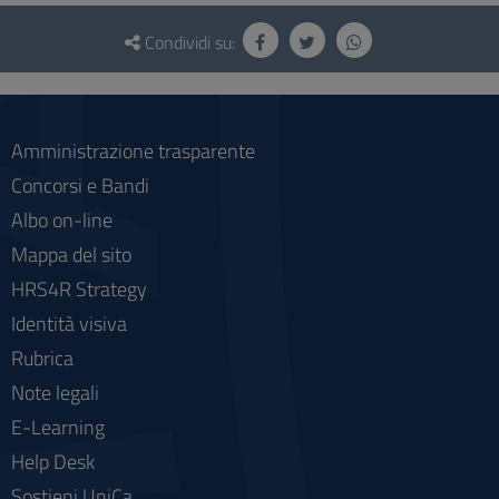
Questionario
e
Condividi su:
social
Amministrazione trasparente
Concorsi e Bandi
Albo on-line
Mappa del sito
HRS4R Strategy
Identità visiva
Rubrica
Note legali
E-Learning
Help Desk
Sostieni UniCa