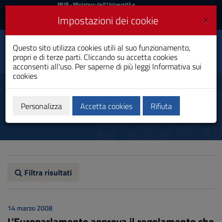
MIUR
MUR
- Ministero dell'Università e
della Ricerca
e
×
Impostazioni dei cookie
UniCA News
Accedi
Accedi
Università degli
Questo sito utilizza cookies utili al suo funzionamento,
Toggle
propri e di terze parti. Cliccando su accetta cookies
Studi di Cagliari
navigation
acconsenti all'uso. Per saperne di più leggi
Informativa sui
cookies
Vai
al
Notizie
Contenuto
Vai
Personalizza
Accetta cookies
Rifiuta
alla
navigazione
del
sito
Vai
al
Footer
Filtra risultati
14 marzo 2008
L’Europarlamento approva il regolamento che