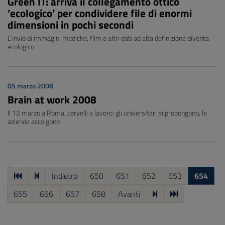
Green IT: arriva il collegamento ottico
’ecologico’ per condividere file di enormi
dimensioni in pochi secondi
L’invio di immagini mediche, film e altri dati ad alta definizione diventa
ecologico.
05 marzo 2008
Brain at work 2008
Il 12 marzo a Roma, cervelli a lavoro: gli universitari si propongono, le
aziende accolgono
Indietro
650
651
652
653
654
655
656
657
658
Avanti