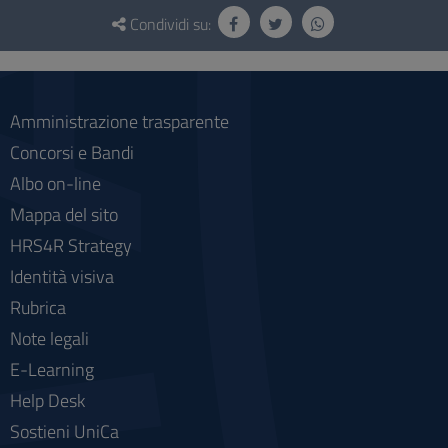
Questionario
e
Condividi su:
social
Amministrazione trasparente
Concorsi e Bandi
Albo on-line
Mappa del sito
HRS4R Strategy
Identità visiva
Rubrica
Note legali
E-Learning
Help Desk
Sostieni UniCa