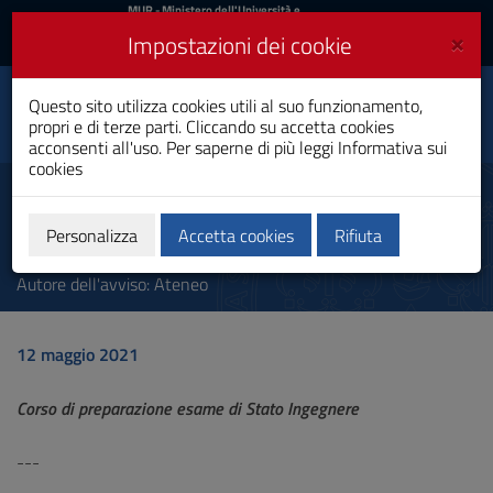
MIUR
MUR
- Ministero dell'Università e
della Ricerca
e
×
Impostazioni dei cookie
UniCA News
Accedi
Accedi
Università degli
Questo sito utilizza cookies utili al suo funzionamento,
Toggle
propri e di terze parti. Cliccando su accetta cookies
Studi di Cagliari
navigation
acconsenti all'uso. Per saperne di più leggi
Informativa sui
cookies
Vai
al
Esame di Stato Ingegnere 2021
Contenuto
- Corso di preparazione
Vai
Personalizza
Accetta cookies
Rifiuta
alla
navigazione
Autore dell'avviso: Ateneo
del
sito
Vai
12 maggio 2021
al
Footer
Corso di preparazione esame di Stato Ingegnere
---