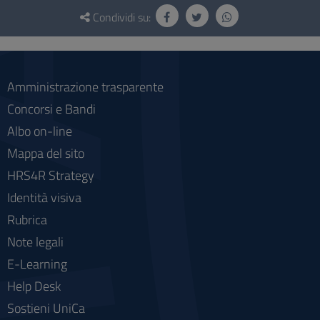
Questionario
e
Condividi su:
social
Amministrazione trasparente
Concorsi e Bandi
Albo on-line
Mappa del sito
HRS4R Strategy
Identità visiva
Rubrica
Note legali
E-Learning
Help Desk
Sostieni UniCa