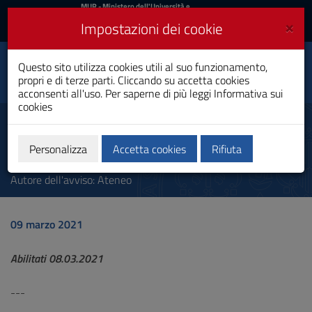
MIUR
MUR
- Ministero dell'Università e
della Ricerca
e
×
Impostazioni dei cookie
UniCA News
Accedi
Accedi
Università degli
Questo sito utilizza cookies utili al suo funzionamento,
Toggle
propri e di terze parti. Cliccando su accetta cookies
Studi di Cagliari
navigation
acconsenti all'uso. Per saperne di più leggi
Informativa sui
cookies
Vai
al
Elenco abilitati alla professione
Contenuto
di medico chirurgo 08.03.2021
Vai
Personalizza
Accetta cookies
Rifiuta
alla
navigazione
Autore dell'avviso: Ateneo
del
sito
Vai
09 marzo 2021
al
Footer
Abilitati 08.03.2021
---