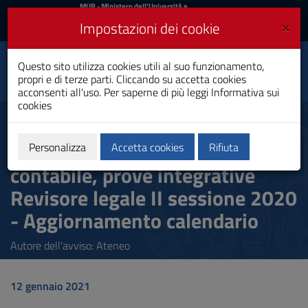
MIUR
MUR
- Ministero dell'Università e
della Ricerca
e
×
Impostazioni dei cookie
UniCA News
Accedi
Accedi
Università degli
Questo sito utilizza cookies utili al suo funzionamento,
Toggle
propri e di terze parti. Cliccando su accetta cookies
Studi di Cagliari
navigation
acconsenti all'uso. Per saperne di più leggi
Informativa sui
cookies
Vai
al
Esame di Stato Dottore
Contenuto
Commercialista, Esperto
Vai
Personalizza
Accetta cookies
Rifiuta
alla
contabile, prove integrative
navigazione
del
Revisore legale II sessione 2020
sito
Vai
- Aggiornamento calendario
al
Footer
Autore dell'avviso: Ateneo
12 gennaio 2021