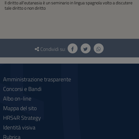
Il diritto all'eutanasia è un seminario in lingua spagnola volto a discutere
tale diritto o non diritto
Questionario
e
Condividi su:
social
Amministrazione trasparente
Concorsi e Bandi
Albo on-line
Mappa del sito
HRS4R Strategy
Identità visiva
Rubrica