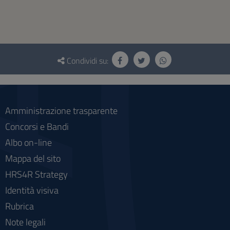
Questionario
e
Condividi su:
social
Amministrazione trasparente
Concorsi e Bandi
Albo on-line
Mappa del sito
HRS4R Strategy
Identità visiva
Rubrica
Note legali