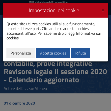
MIUR
MUR
- Ministero dell'Università e
della Ricerca
e
×
Impostazioni dei cookie
UniCA News
Accedi
Accedi
Università degli
Questo sito utilizza cookies utili al suo funzionamento,
Toggle
propri e di terze parti. Cliccando su accetta cookies
Studi di Cagliari
navigation
acconsenti all'uso. Per saperne di più leggi
Informativa sui
cookies
Vai
al
Esame di Stato Dottore
Contenuto
Commercialista, Esperto
Vai
Personalizza
Accetta cookies
Rifiuta
alla
contabile, prove integrative
navigazione
del
Revisore legale II sessione 2020
sito
Vai
- Calendario aggiornato
al
Footer
Autore dell'avviso: Ateneo
01 dicembre 2020